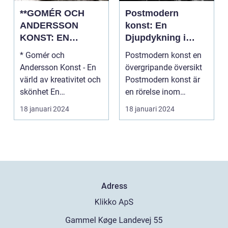
**GOMÉR OCH
Postmodern
ANDERSSON
konst: En
KONST: EN
Djupdykning i
ÖVERSIKT OCH
Dess Mångfald
* Gomér och
Postmodern konst en
ANALYS**
och Historia
Andersson Konst - En
övergripande översikt
värld av kreativitet och
Postmodern konst är
skönhet En
en rörelse inom
övergripande, grundlig
konstvärlden som
18 januari 2024
18 januari 2024
översi...
upp...
Adress