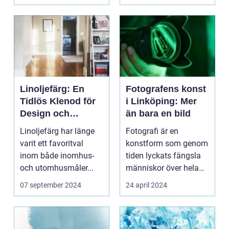
Linoljefärg: En
Fotografens konst
Tidlös Klenod för
i Linköping: Mer
Design och
än bara en bild
Hållbarhet
Linoljefärg har länge
Fotografi är en
varit ett favoritval
konstform som genom
inom både inomhus-
tiden lyckats fängsla
och utomhusmåler...
människor över hela
v&...
07 september 2024
24 april 2024