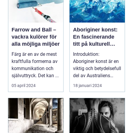
Farrow and Ball –
Aboriginer konst:
vackra kulörer för
En fascinerande
alla möjliga miljöer
titt på kulturell
mångfald och
Färg är en av de mest
Introduktion:
kreativitet
kraftfulla formerna av
Aboriginer konst är en
kommunikation och
viktig och betydelsefull
självuttryck. Det kan ...
del av Australiens
kulturella arv. Un...
05 april 2024
18 januari 2024