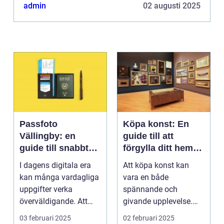
alla slag. I synne...
admin
02 augusti 2025
Passfoto
Köpa konst: En
Vällingby: en
guide till att
guide till snabbt
förgylla ditt hem
och smidigt foto
med unik skönhet
I dagens digitala era
Att köpa konst kan
kan många vardagliga
vara en både
uppgifter verka
spännande och
överväldigande. Att
givande upplevelse.
ordna...
Det handlar inte b...
03 februari 2025
02 februari 2025