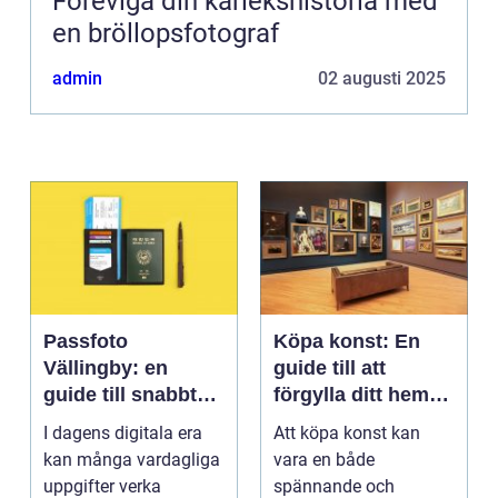
Föreviga din kärlekshistoria med
en bröllopsfotograf
admin
02 augusti 2025
Passfoto
Köpa konst: En
Vällingby: en
guide till att
guide till snabbt
förgylla ditt hem
och smidigt foto
med unik skönhet
I dagens digitala era
Att köpa konst kan
kan många vardagliga
vara en både
uppgifter verka
spännande och