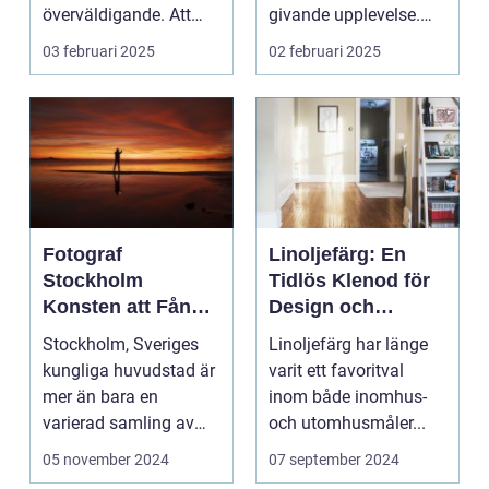
överväldigande. Att
givande upplevelse.
ordna...
Det handlar inte b...
03 februari 2025
02 februari 2025
Fotograf
Linoljefärg: En
Stockholm
Tidlös Klenod för
Konsten att Fånga
Design och
Ögonblick i
Hållbarhet
Stockholm, Sveriges
Linoljefärg har länge
Huvudstaden
kungliga huvudstad är
varit ett favoritval
mer än bara en
inom både inomhus-
varierad samling av
och utomhusmåler...
pittoreska &o...
05 november 2024
07 september 2024