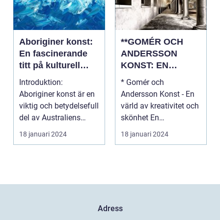
Aboriginer konst:
**GOMÉR OCH
En fascinerande
ANDERSSON
titt på kulturell
KONST: EN
mångfald och
ÖVERSIKT OCH
Introduktion:
* Gomér och
kreativitet
ANALYS**
Aboriginer konst är en
Andersson Konst - En
viktig och betydelsefull
värld av kreativitet och
del av Australiens
skönhet En
kulturella arv. Un...
övergripande, grundlig
18 januari 2024
18 januari 2024
översi...
Adress