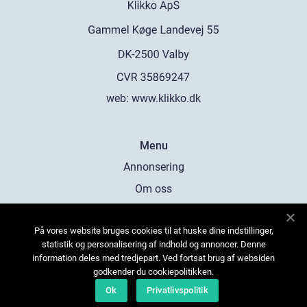
web:
www.klikko.dk
Menu
Annonsering
Om oss
Cookies
På vores website bruges cookies til at huske dine indstillinger,
Kontakta oss
statistik og personalisering af indhold og annoncer. Denne
Sitemap
information deles med tredjepart. Ved fortsat brug af websiden
godkender du cookiepolitikken.
Ok
Privatlivspolitik