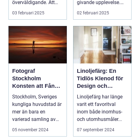
överväldigande. Att
givande upplevelse.
ordna...
Det handlar inte b...
03 februari 2025
02 februari 2025
Fotograf
Linoljefärg: En
Stockholm
Tidlös Klenod för
Konsten att Fånga
Design och
Ögonblick i
Hållbarhet
Stockholm, Sveriges
Linoljefärg har länge
Huvudstaden
kungliga huvudstad är
varit ett favoritval
mer än bara en
inom både inomhus-
varierad samling av
och utomhusmåler...
pittoreska &o...
05 november 2024
07 september 2024