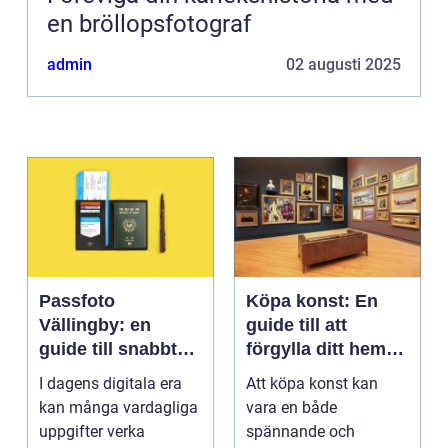
en bröllopsfotograf
admin
02 augusti 2025
Passfoto
Köpa konst: En
Vällingby: en
guide till att
guide till snabbt
förgylla ditt hem
och smidigt foto
med unik skönhet
I dagens digitala era
Att köpa konst kan
kan många vardagliga
vara en både
uppgifter verka
spännande och