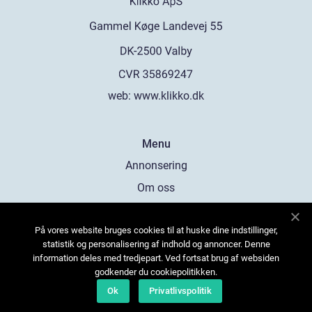
web:
www.klikko.dk
Menu
Annonsering
Om oss
Cookies
På vores website bruges cookies til at huske dine indstillinger,
Kontakta oss
statistik og personalisering af indhold og annoncer. Denne
Sitemap
information deles med tredjepart. Ved fortsat brug af websiden
godkender du cookiepolitikken.
Ok
Privatlivspolitik