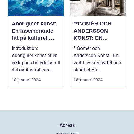
Aboriginer konst:
**GOMÉR OCH
En fascinerande
ANDERSSON
titt på kulturell
KONST: EN
mångfald och
ÖVERSIKT OCH
Introduktion:
* Gomér och
kreativitet
ANALYS**
Aboriginer konst är en
Andersson Konst - En
viktig och betydelsefull
värld av kreativitet och
del av Australiens
skönhet En
kulturella arv. Un...
övergripande, grundlig
18 januari 2024
18 januari 2024
översi...
Adress