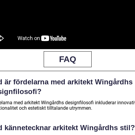
FAQ
d är fördelarna med arkitekt Wingårdhs
ignfilosofi?
larna med arkitekt Wingårdhs designfilosofi inkluderar innovativ
ionalitet och estetiskt tilltalande utrymmen.
d kännetecknar arkitekt Wingårdhs stil?