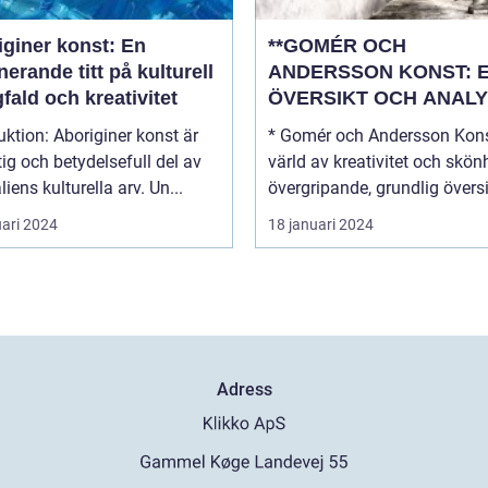
iginer konst: En
**GOMÉR OCH
nerande titt på kulturell
ANDERSSON KONST: 
ald och kreativitet
ÖVERSIKT OCH ANALY
boriginer konst är
* Gomér och Andersson Kons
tig och betydelsefull del av
värld av kreativitet och skönhe
liens kulturella arv. Un...
övergripande, grundlig översi.
uari 2024
18 januari 2024
Adress