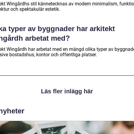
tekt Wingårdhs stil kännetecknas av modern minimalism, funktio
ektur och spektakulär estetik.
ka typer av byggnader har arkitekt
ngårdh arbetat med?
tekt Wingårdh har arbetat med en mängd olika typer av byggnade
sive bostadshus, kontor och offentliga platser.
Läs fler inlägg här
 nyheter