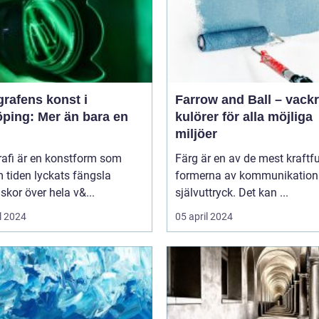
rafens konst i
Farrow and Ball – vack
öping: Mer än bara en
kulörer för alla möjliga
miljöer
rafi är en konstform som
Färg är en av de mest kraftfu
 tiden lyckats fängsla
formerna av kommunikation
kor över hela v&...
självuttryck. Det kan ...
l 2024
05 april 2024