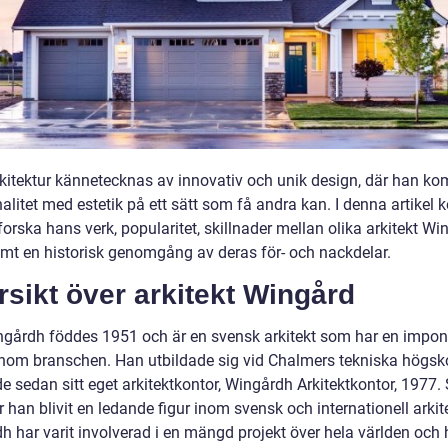
kitektur kännetecknas av innovativ och unik design, där han ko
alitet med estetik på ett sätt som få andra kan. I denna artikel
tforska hans verk, popularitet, skillnader mellan olika arkitekt Wi
samt en historisk genomgång av deras för- och nackdelar.
sikt över arkitekt Wingård
ngårdh föddes 1951 och är en svensk arkitekt som har en impo
 inom branschen. Han utbildade sig vid Chalmers tekniska högsk
e sedan sitt eget arkitektkontor, Wingårdh Arkitektkontor, 1977.
 han blivit en ledande figur inom svensk och internationell arkite
h har varit involverad i en mängd projekt över hela världen och 