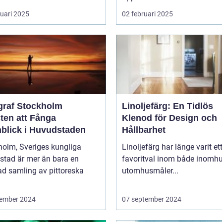
ruari 2025
02 februari 2025
graf Stockholm
Linoljefärg: En Tidlös
ten att Fånga
Klenod för Design och
blick i Huvudstaden
Hållbarhet
holm, Sveriges kungliga
Linoljefärg har länge varit et
stad är mer än bara en
favoritval inom både inomhu
ad samling av pittoreska
utomhusmåler...
ember 2024
07 september 2024