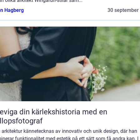
n olika arkitekt Wingårdh-stilar sam...
n Hagberg
30 september
eviga din kärlekshistoria med en
llopsfotograf
arkitektur kännetecknas av innovativ och unik design, där han
nerar funktionalitet med estetik på ett sätt som få andra kan. I