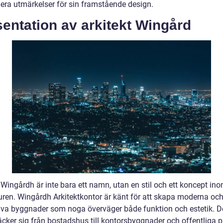
lera utmärkelser för sin framstående design.
entation av arkitekt Wingård
 Wingårdh är inte bara ett namn, utan en stil och ett koncept in
turen. Wingårdh Arkitektkontor är känt för att skapa moderna oc
iva byggnader som noga överväger både funktion och estetik. D
äcker sig från bostadshus till kontorsbyggnader och offentliga pl