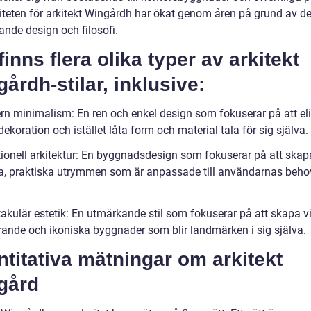
iteten för arkitekt Wingårdh har ökat genom åren på grund av d
ande design och filosofi.
finns flera olika typer av arkitekt
årdh-stilar, inklusive:
rn minimalism: En ren och enkel design som fokuserar på att el
ekoration och istället låta form och material tala för sig själva.
tionell arkitektur: En byggnadsdesign som fokuserar på att skap
va, praktiska utrymmen som är anpassade till användarnas beho
akulär estetik: En utmärkande stil som fokuserar på att skapa vi
ande och ikoniska byggnader som blir landmärken i sig själva.
titativa mätningar om arkitekt
gård