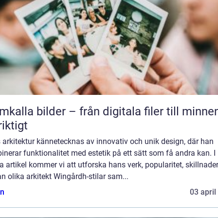
mkalla bilder – från digitala filer till minne
riktigt
arkitektur kännetecknas av innovativ och unik design, där han
nerar funktionalitet med estetik på ett sätt som få andra kan. I
 artikel kommer vi att utforska hans verk, popularitet, skillnade
n olika arkitekt Wingårdh-stilar sam...
n
03 april