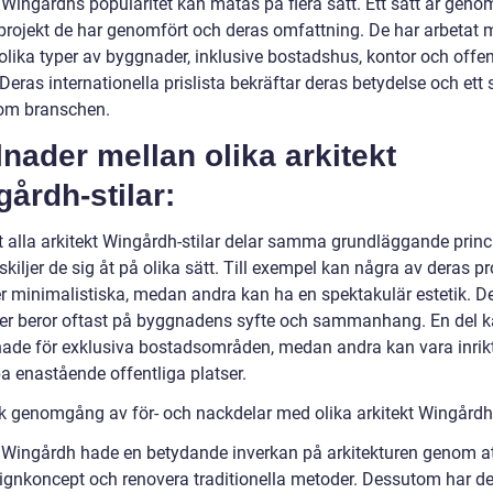
 Wingårdhs popularitet kan mätas på flera sätt. Ett sätt är geno
 projekt de har genomfört och deras omfattning. De har arbetat 
lika typer av byggnader, inklusive bostadshus, kontor och offen
 Deras internationella prislista bekräftar deras betydelse och ett 
nom branschen.
lnader mellan olika arkitekt
årdh-stilar:
tt alla arkitekt Wingårdh-stilar delar samma grundläggande princ
, skiljer de sig åt på olika sätt. Till exempel kan några av deras pr
r minimalistiska, medan andra kan ha en spektakulär estetik. D
der beror oftast på byggnadens syfte och sammanhang. En del k
ade för exklusiva bostadsområden, medan andra kan vara inrik
a enastående offentliga platser.
sk genomgång av för- och nackdelar med olika arkitekt Wingårdh-
t Wingårdh hade en betydande inverkan på arkitekturen genom at
ignkoncept och renovera traditionella metoder. Dessutom har d