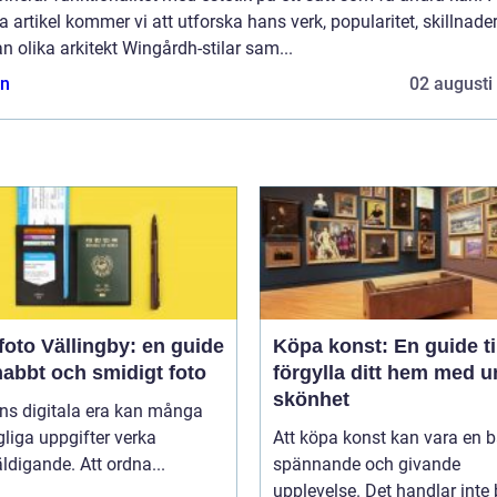
 artikel kommer vi att utforska hans verk, popularitet, skillnade
n olika arkitekt Wingårdh-stilar sam...
n
02 augusti
oto Vällingby: en guide
Köpa konst: En guide til
snabbt och smidigt foto
förgylla ditt hem med u
skönhet
ns digitala era kan många
liga uppgifter verka
Att köpa konst kan vara en 
ldigande. Att ordna...
spännande och givande
upplevelse. Det handlar inte b