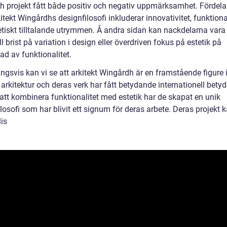
och projekt fått både positiv och negativ uppmärksamhet. Fördel
tekt Wingårdhs designfilosofi inkluderar innovativitet, funktiona
etiskt tilltalande utrymmen. Å andra sidan kan nackdelarna vara
l brist på variation i design eller överdriven fokus på estetik på
ad av funktionalitet.
ingsvis kan vi se att arkitekt Wingårdh är en framstående figure
rkitektur och deras verk har fått betydande internationell betyd
tt kombinera funktionalitet med estetik har de skapat en unik
losofi som har blivit ett signum för deras arbete. Deras projekt 
is