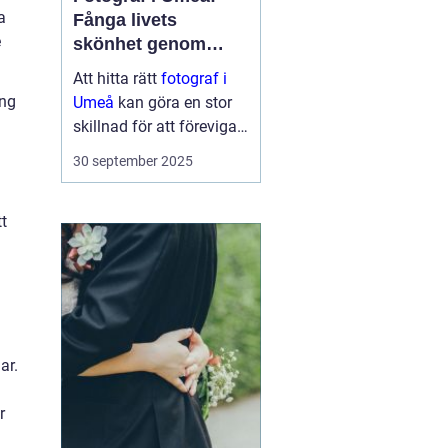
a
Fånga livets
e
skönhet genom
linsen
Att hitta rätt
fotograf i
ing
Umeå
kan göra en stor
skillnad för att föreviga
minnesvärda ögonblick i
30 september 2025
ditt liv. En engagerad
fotograf kan verkligen
tt
fånga de stunder so...
ar.
r