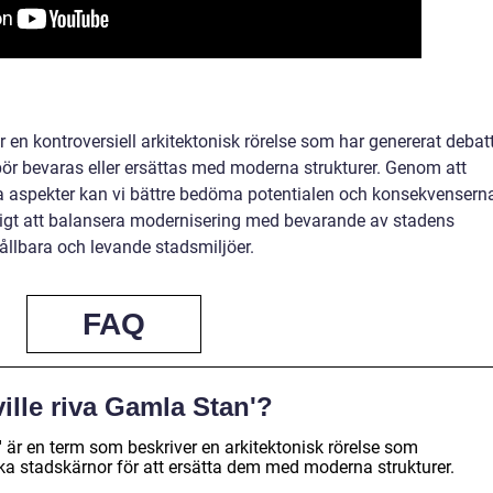
r en kontroversiell arkitektonisk rörelse som har genererat debat
ör bevaras eller ersättas med moderna strukturer. Genom att
ka aspekter kan vi bättre bedöma potentialen och konsekvensern
iktigt att balansera modernisering med bevarande av stadens
hållbara och levande stadsmiljöer.
FAQ
ville riva Gamla Stan'?
n' är en term som beskriver en arkitektonisk rörelse som
ska stadskärnor för att ersätta dem med moderna strukturer.