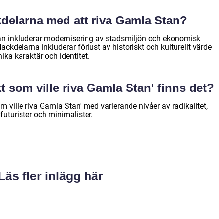
ckdelarna med att riva Gamla Stan?
an inkluderar modernisering av stadsmiljön och ekonomisk
ackdelarna inkluderar förlust av historiskt och kulturellt värde
nika karaktär och identitet.
ekt som ville riva Gamla Stan' finns det?
som ville riva Gamla Stan' med varierande nivåer av radikalitet,
-futurister och minimalister.
Läs fler inlägg här