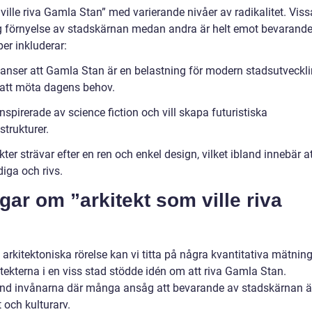
 ville riva Gamla Stan” med varierande nivåer av radikalitet. Viss
tig förnyelse av stadskärnan medan andra är helt emot bevarand
er inkluderar:
 anser att Gamla Stan är en belastning för modern stadsutveckl
r att möta dagens behov.
inspirerade av science fiction och vill skapa futuristiska
trukturer.
ter strävar efter en ren och enkel design, vilket ibland innebär a
iga och rivs.
gar om ”arkitekt som ville riva
arkitektoniska rörelse kan vi titta på några kvantitativa mätning
itekterna i en viss stad stödde idén om att riva Gamla Stan.
nd invånarna där många ansåg att bevarande av stadskärnan ä
t och kulturarv.