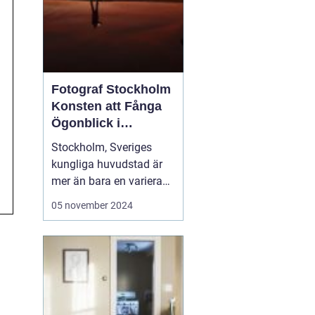
Fotograf Stockholm
Konsten att Fånga
Ögonblick i
Huvudstaden
Stockholm, Sveriges
kungliga huvudstad är
mer än bara en varierad
samling av pittoreska
05 november 2024
öar, historiska
byggnader och
pulserande stadsliv; det
är en inspirationskälla
för artister och kreatörer
av alla slag. I synne...