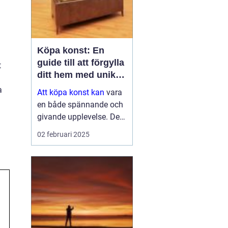
Köpa konst: En
guide till att förgylla
t
ditt hem med unik
skönhet
a
Att köpa konst kan
vara
en både spännande och
givande upplevelse. Det
handlar inte bara om att
02 februari 2025
fylla ett tomt utrymme
på väggen, utan det är
en investering i estetik,
kultur och ...