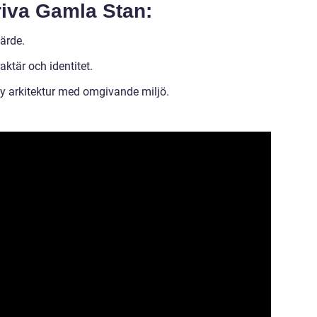
riva Gamla Stan:
värde.
ktär och identitet.
ny arkitektur med omgivande miljö.