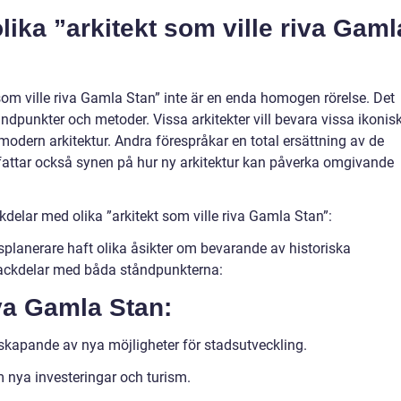
lika ”arkitekt som ville riva Gaml
t som ville riva Gamla Stan” inte är en enda homogen rörelse. Det
åndpunkter och metoder. Vissa arkitekter vill bevara vissa ikonis
ern arkitektur. Andra förespråkar en total ersättning av de
fattar också synen på hur ny arkitektur kan påverka omgivande
delar med olika ”arkitekt som ville riva Gamla Stan”:
adsplanerare haft olika åsikter om bevarande av historiska
 nackdelar med båda ståndpunkterna:
va Gamla Stan:
skapande av nya möjligheter för stadsutveckling.
m nya investeringar och turism.