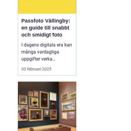
Passfoto Vällingby:
en guide till snabbt
och smidigt foto
I dagens digitala era kan
många vardagliga
uppgifter verka
överväldigande. Att
03 februari 2025
ordna ett passfoto
Vällingby
är en av dem,
men oroa dig inte, det
behö...