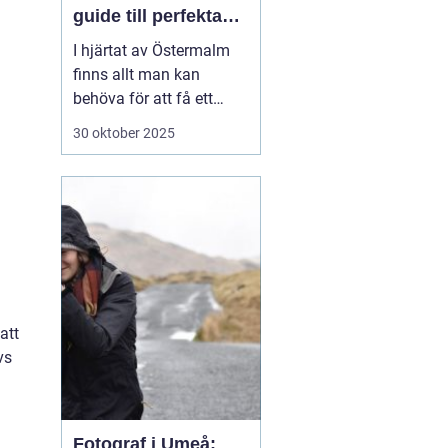
guide till perfekta
ID-bilder
I hjärtat av Östermalm
finns allt man kan
behöva för att få ett
perfekt körkorts- eller ID-
30 oktober 2025
foto. Oavsett om det är
dags att förnya körkortet
eller om du behöver ett
foto till ditt pass eller id-
kort,...
att
vs
:
Fotograf i Umeå: