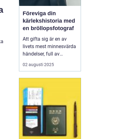
a
Föreviga din
kärlekshistoria med
en bröllopsfotograf
Att gifta sig är en av
ka
livets mest minnesvärda
händelser, full av
känslomässiga
02 augusti 2025
ögonblick och detaljer
som kan göra även de
mest noggrant
planerade dagen
oförutsägbara. Här
kommer bröllopsfo...