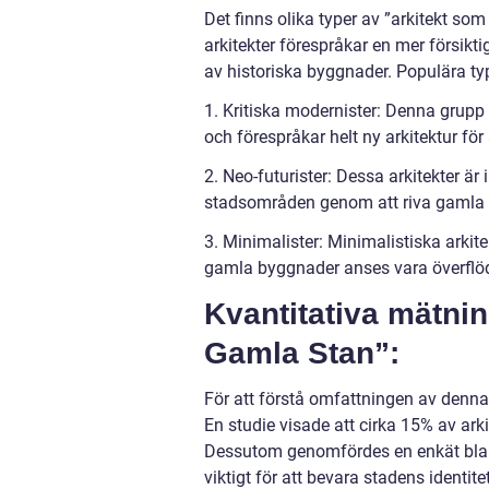
Det finns olika typer av ”arkitekt som
arkitekter förespråkar en mer försik
av historiska byggnader. Populära typ
1. Kritiska modernister: Denna grupp
och förespråkar helt ny arkitektur fö
2. Neo-futurister: Dessa arkitekter är 
stadsområden genom att riva gamla s
3. Minimalister: Minimalistiska arkitek
gamla byggnader anses vara överflöd
Kvantitativa mätnin
Gamla Stan”:
För att förstå omfattningen av denna 
En studie visade att cirka 15% av ark
Dessutom genomfördes en enkät bla
viktigt för att bevara stadens identite