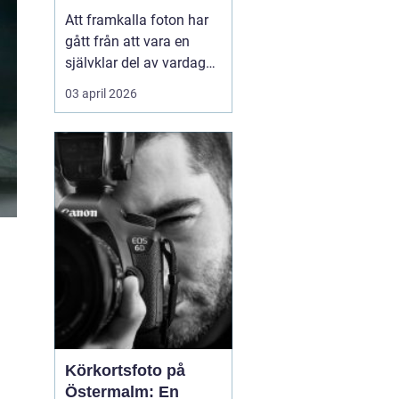
Att framkalla foton har
gått från att vara en
självklar del av vardagen
till något många skjuter
03 april 2026
upp. Mobilen är full av
bilder, men väggarna är
tomma. Samtidigt har
viljan att omge sig med
personliga motiv...
Körkortsfoto på
Östermalm: En