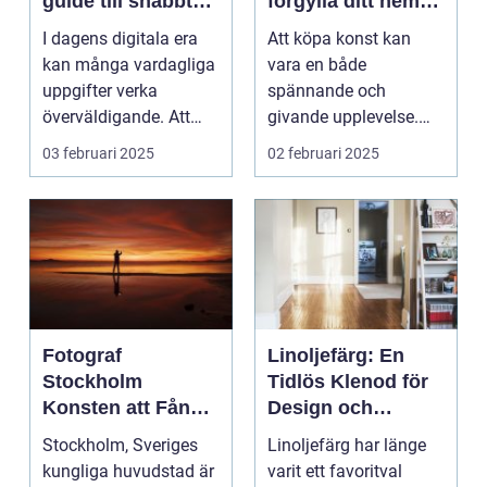
guide till snabbt
förgylla ditt hem
och smidigt foto
med unik skönhet
I dagens digitala era
Att köpa konst kan
kan många vardagliga
vara en både
uppgifter verka
spännande och
överväldigande. Att
givande upplevelse.
ordna...
Det handlar inte b...
03 februari 2025
02 februari 2025
Fotograf
Linoljefärg: En
Stockholm
Tidlös Klenod för
Konsten att Fånga
Design och
Ögonblick i
Hållbarhet
Stockholm, Sveriges
Linoljefärg har länge
Huvudstaden
kungliga huvudstad är
varit ett favoritval