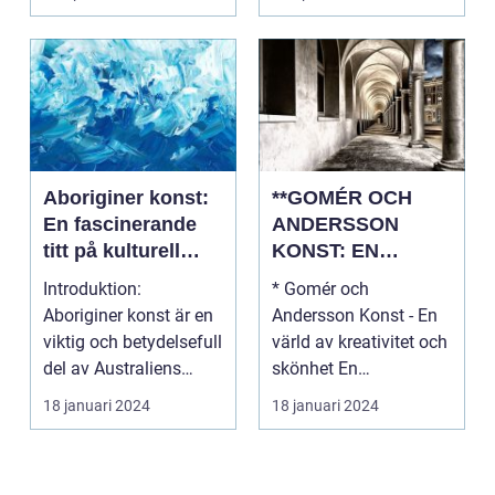
Aboriginer konst:
**GOMÉR OCH
En fascinerande
ANDERSSON
titt på kulturell
KONST: EN
mångfald och
ÖVERSIKT OCH
Introduktion:
* Gomér och
kreativitet
ANALYS**
Aboriginer konst är en
Andersson Konst - En
viktig och betydelsefull
värld av kreativitet och
del av Australiens
skönhet En
kulturella arv. Un...
övergripande, grundlig
18 januari 2024
18 januari 2024
översi...