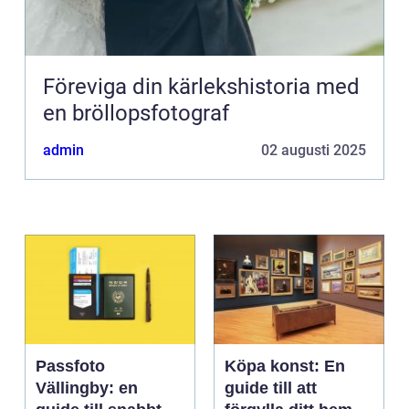
Föreviga din kärlekshistoria med
en bröllopsfotograf
admin
02 augusti 2025
Passfoto
Köpa konst: En
Vällingby: en
guide till att