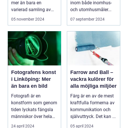
mer än bara en
inom både inomhus-
varierad samling av
och utomhusmåler...
pittoreska &o...
05 november 2024
07 september 2024
Fotografens konst
Farrow and Ball –
i Linköping: Mer
vackra kulörer för
än bara en bild
alla möjliga miljöer
Fotografi är en
Färg är en av de mest
konstform som genom
kraftfulla formerna av
tiden lyckats fängsla
kommunikation och
människor över hela
självuttryck. Det kan ...
v&...
24 april 2024
05 april 2024