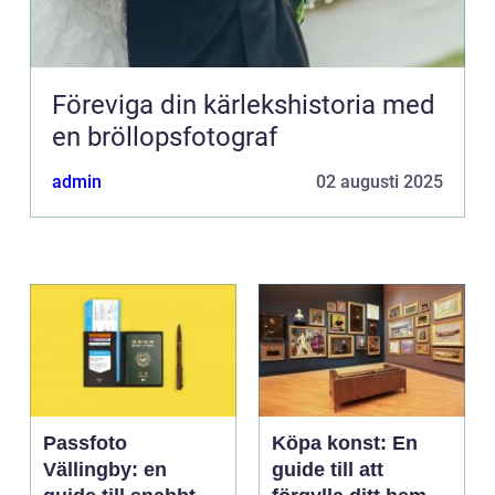
Föreviga din kärlekshistoria med
en bröllopsfotograf
admin
02 augusti 2025
Passfoto
Köpa konst: En
Vällingby: en
guide till att