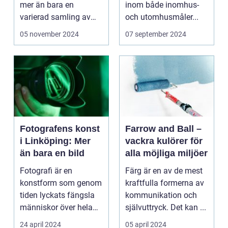
mer än bara en
inom både inomhus-
varierad samling av
och utomhusmåler...
pittoreska &o...
05 november 2024
07 september 2024
Fotografens konst
Farrow and Ball –
i Linköping: Mer
vackra kulörer för
än bara en bild
alla möjliga miljöer
Fotografi är en
Färg är en av de mest
konstform som genom
kraftfulla formerna av
tiden lyckats fängsla
kommunikation och
människor över hela
självuttryck. Det kan ...
v&...
24 april 2024
05 april 2024