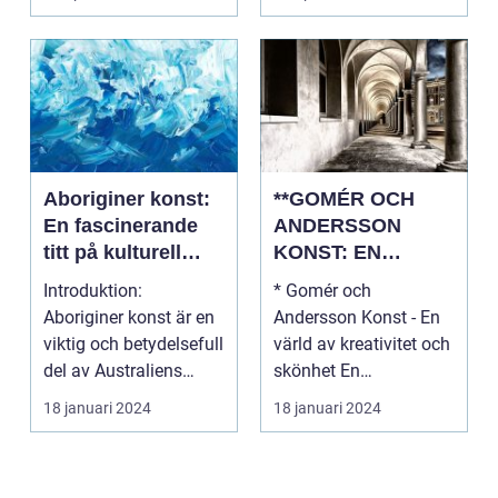
Aboriginer konst:
**GOMÉR OCH
En fascinerande
ANDERSSON
titt på kulturell
KONST: EN
mångfald och
ÖVERSIKT OCH
Introduktion:
* Gomér och
kreativitet
ANALYS**
Aboriginer konst är en
Andersson Konst - En
viktig och betydelsefull
värld av kreativitet och
del av Australiens
skönhet En
kulturella arv. Un...
övergripande, grundlig
18 januari 2024
18 januari 2024
översi...