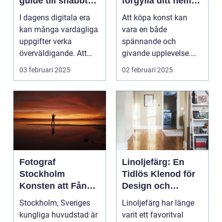
guide till snabbt
förgylla ditt hem
och smidigt foto
med unik skönhet
I dagens digitala era
Att köpa konst kan
kan många vardagliga
vara en både
uppgifter verka
spännande och
överväldigande. Att
givande upplevelse.
ordna...
Det handlar inte b...
03 februari 2025
02 februari 2025
Fotograf
Linoljefärg: En
Stockholm
Tidlös Klenod för
Konsten att Fånga
Design och
Ögonblick i
Hållbarhet
Stockholm, Sveriges
Linoljefärg har länge
Huvudstaden
kungliga huvudstad är
varit ett favoritval