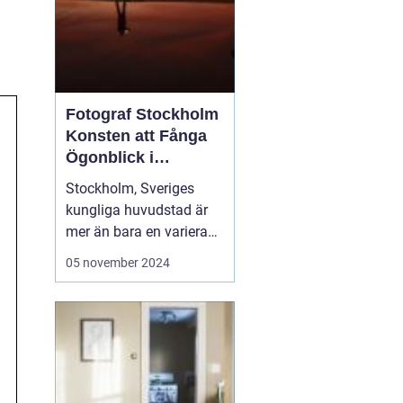
Fotograf Stockholm
Konsten att Fånga
Ögonblick i
Huvudstaden
Stockholm, Sveriges
kungliga huvudstad är
mer än bara en varierad
samling av pittoreska
05 november 2024
öar, historiska
byggnader och
pulserande stadsliv; det
är en inspirationskälla
för artister och kreatörer
av alla slag. I synne...