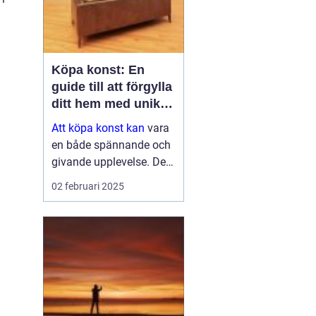
Köpa konst: En
guide till att förgylla
ditt hem med unik
skönhet
Att köpa konst kan
vara
en både spännande och
givande upplevelse. Det
handlar inte bara om att
02 februari 2025
fylla ett tomt utrymme
på väggen, utan det är
en investering i estetik,
kultur och ...