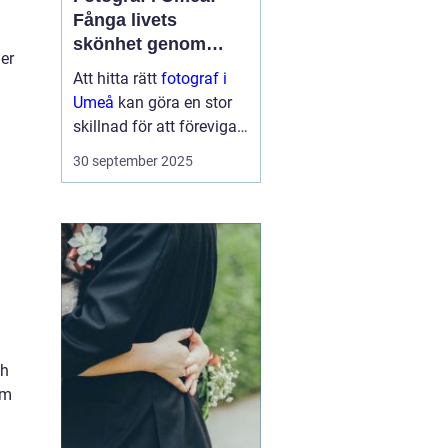
Fånga livets
skönhet genom
der
linsen
Att hitta rätt
fotograf i
Umeå
kan göra en stor
skillnad för att föreviga
minnesvärda ögonblick i
30 september 2025
ditt liv. En engagerad
fotograf kan verkligen
fånga de stunder so...
ch
om