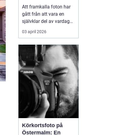
Att framkalla foton har
gått från att vara en
självklar del av vardagen
till något många skjuter
03 april 2026
upp. Mobilen är full av
bilder, men väggarna är
tomma. Samtidigt har
viljan att omge sig med
personliga motiv...
Körkortsfoto på
Östermalm: En