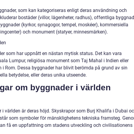
yggnader, som kan kategoriseras enligt deras användning och
kluderar bostäder (villor, lägenheter, radhus), offentliga byggna
sa byggnader (kyrkor, synagogor, tempel, moskéer), kommersiella
ingcenter) och monument (statyer, minnesmärken).
den
r som har uppnått en nästan mytisk status. Det kan vara
ala Lumpur, religiösa monument som Taj Mahal i Indien eller
 i Rom. Dessa byggnader har blivit berömda på grund av sin
urella betydelse, eller deras unika utseende.
ngar om byggnader i världen
i världen är deras höjd. Skyskrapor som Burj Khalifa i Dubai o
h står som symboler för mänsklighetens tekniska framsteg. Gen
n få en uppfattning om stadens utveckling och civilisationens