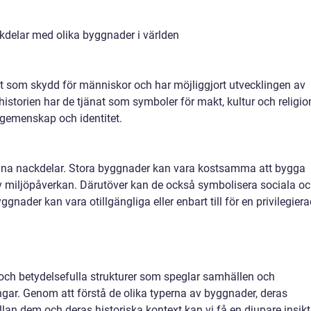
kdelar med olika byggnader i världen
at som skydd för människor och har möjliggjort utvecklingen av
istorien har de tjänat som symboler för makt, kultur och religio
 gemenskap och identitet.
ina nackdelar. Stora byggnader kan vara kostsamma att bygga
v miljöpåverkan. Därutöver kan de också symbolisera sociala o
nader kan vara otillgängliga eller enbart till för en privilegier
och betydelsefulla strukturer som speglar samhällen och
ingar. Genom att förstå de olika typerna av byggnader, deras
llan dem och deras historiska kontext kan vi få en djupare insikt