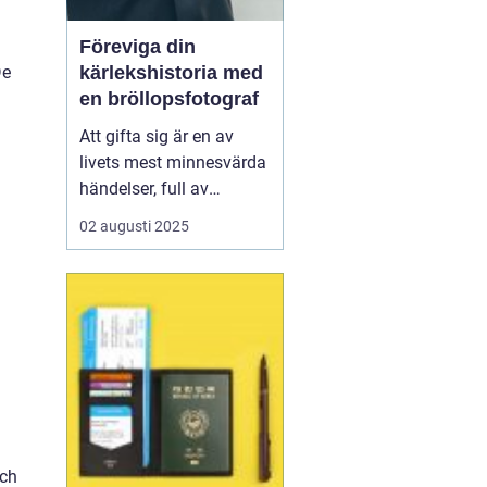
Föreviga din
De
kärlekshistoria med
en bröllopsfotograf
Att gifta sig är en av
livets mest minnesvärda
händelser, full av
känslomässiga
02 augusti 2025
ögonblick och detaljer
som kan göra även de
mest noggrant
planerade dagen
oförutsägbara. Här
kommer bröllopsfo...
och