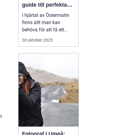
guide till perfekta
ID-bilder
I hjärtat av Östermalm
finns allt man kan
behöva för att få ett
perfekt körkorts- eller ID-
30 oktober 2025
foto. Oavsett om det är
dags att förnya körkortet
eller om du behöver ett
foto till ditt pass eller id-
kort,...
h
Fotograf i Umeå: