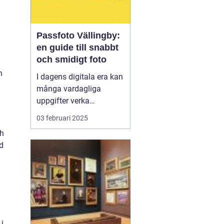
Passfoto Vällingby:
en guide till snabbt
och smidigt foto
n
I dagens digitala era kan
många vardagliga
uppgifter verka
överväldigande. Att
03 februari 2025
ordna ett passfoto
ch
Vällingby
är en av dem,
ad
men oroa dig inte, det
behö...
 i