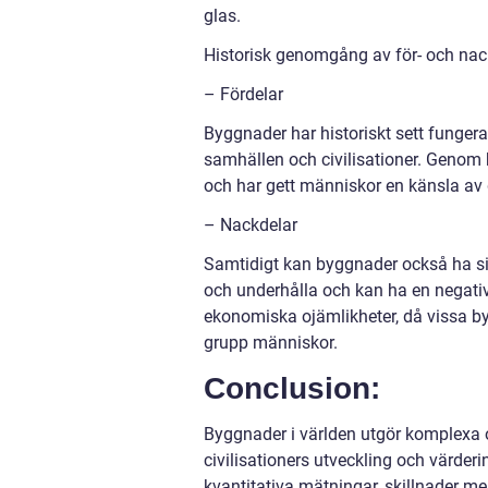
glas.
Historisk genomgång av för- och nac
– Fördelar
Byggnader har historiskt sett funger
samhällen och civilisationer. Genom h
och har gett människor en känsla av
– Nackdelar
Samtidigt kan byggnader också ha s
och underhålla och kan ha en negati
ekonomiska ojämlikheter, då vissa bygg
grupp människor.
Conclusion:
Byggnader i världen utgör komplexa 
civilisationers utveckling och värder
kvantitativa mätningar, skillnader me