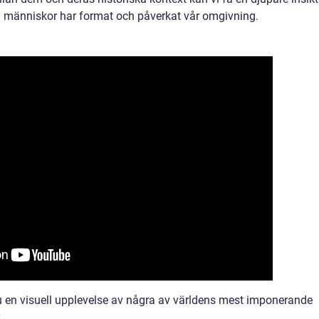
vi människor har format och påverkat vår omgivning.
u en visuell upplevelse av några av världens mest imponerande
.