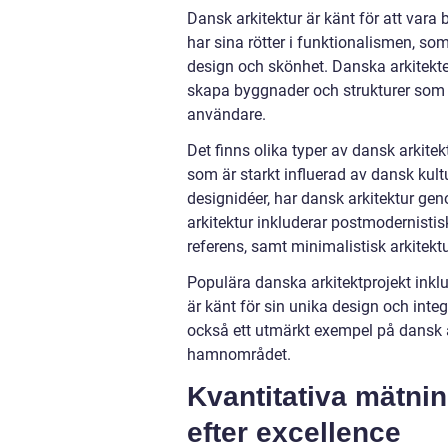
Dansk arkitektur är känt för att vara 
har sina rötter i funktionalismen, s
design och skönhet. Danska arkitekt
skapa byggnader och strukturer som u
användare.
Det finns olika typer av dansk arkitek
som är starkt influerad av dansk kultu
designidéer, har dansk arkitektur ge
arkitektur inkluderar postmodernistis
referens, samt minimalistisk arkitek
Populära danska arkitektprojekt ink
är känt för sin unika design och int
också ett utmärkt exempel på dansk a
hamnområdet.
Kvantitativa mätnin
efter excellence