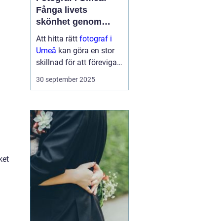
Fånga livets
skönhet genom
linsen
Att hitta rätt
fotograf i
Umeå
kan göra en stor
skillnad för att föreviga
minnesvärda ögonblick i
30 september 2025
ditt liv. En engagerad
fotograf kan verkligen
fånga de stunder so...
ket