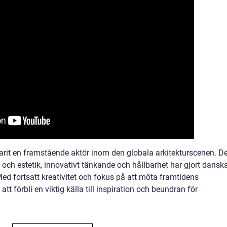
varit en framstående aktör inom den globala arkitekturscenen. D
och estetik, innovativt tänkande och hållbarhet har gjort dansk
 Med fortsatt kreativitet och fokus på att möta framtidens
 förbli en viktig källa till inspiration och beundran för