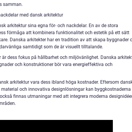
tas samman.
nackdelar med dansk arkitektur
nsk arkitektur sina egna för- och nackdelar. En av de stora
ss förmåga att kombinera funktionalitet och estetik på ett sätt
kare. Danska arkitekter har en tradition av att skapa byggnader 
arvänliga samtidigt som de är visuellt tilltalande.
 är dess fokus på hållbarhet och miljövänlighet. Danska arkitek
nader och konstruktioner bör vara energieffektiva och
nsk arkitektur vara dess ibland höga kostnader. Eftersom dans
va material och innovativa designlösningar kan byggkostnaderna
 också finnas utmaningar med att integrera moderna designidée
områden.