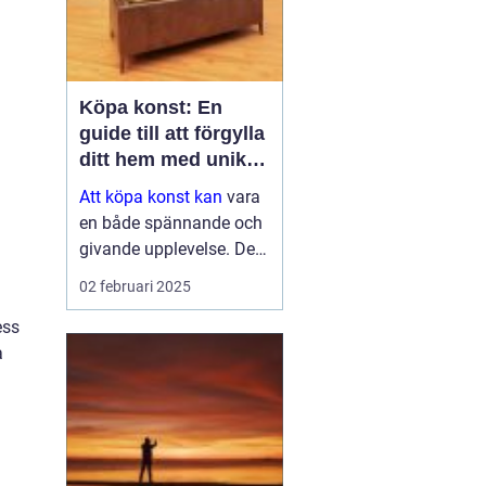
Köpa konst: En
guide till att förgylla
ditt hem med unik
skönhet
Att köpa konst kan
vara
en både spännande och
givande upplevelse. Det
handlar inte bara om att
02 februari 2025
fylla ett tomt utrymme
ess
på väggen, utan det är
a
en investering i estetik,
kultur och ...