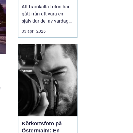
Att framkalla foton har
gått från att vara en
självklar del av vardagen
till något många skjuter
03 april 2026
upp. Mobilen är full av
bilder, men väggarna är
tomma. Samtidigt har
viljan att omge sig med
personliga motiv...
e
Körkortsfoto på
Östermalm: En