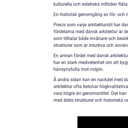
kulturella och estetiska inflöden flä
En historisk genomgång av för- och 
Precis som varje arkitekturstil har da
fördelarna med dansk arkitektur är de
som tilltalar både invånare och besö
strukturer som är intuitiva och använd
En annan fördel med dansk arkitektur
har en stark medvetenhet om att bygg
hänsynsfulla mot miljön.
Å andra sidan kan en nackdel med da
arkitektur ofta betonar högkvalitati
vara högre än genomsnittet. Det kan
med äldre strukturer och historiska 