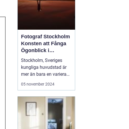
Fotograf Stockholm
Konsten att Fånga
Ögonblick i
Huvudstaden
Stockholm, Sveriges
kungliga huvudstad är
mer än bara en varierad
samling av pittoreska
05 november 2024
öar, historiska
byggnader och
pulserande stadsliv; det
är en inspirationskälla
för artister och kreatörer
av alla slag. I synne...