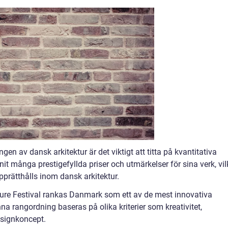
gen av dansk arkitektur är det viktigt att titta på kvantitativa
it många prestigefyllda priser och utmärkelser för sina verk, vil
prätthålls inom dansk arkitektur.
cture Festival rankas Danmark som ett av de mest innovativa
nna rangordning baseras på olika kriterier som kreativitet,
esignkoncept.