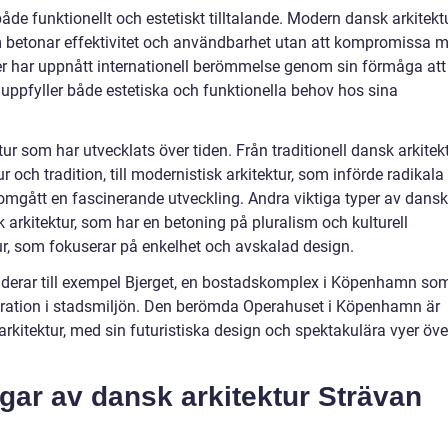
både funktionellt och estetiskt tilltalande. Modern dansk arkitekt
om betonar effektivitet och användbarhet utan att kompromissa 
er har uppnått internationell berömmelse genom sin förmåga att
ppfyller både estetiska och funktionella behov hos sina
tur som har utvecklats över tiden. Från traditionell dansk arkitekt
r och tradition, till modernistisk arkitektur, som införde radikala
nomgått en fascinerande utveckling. Andra viktiga typer av dansk
k arkitektur, som har en betoning på pluralism och kulturell
tur, som fokuserar på enkelhet och avskalad design.
luderar till exempel Bjerget, en bostadskomplex i Köpenhamn so
egration i stadsmiljön. Den berömda Operahuset i Köpenhamn är
rkitektur, med sin futuristiska design och spektakulära vyer öve
gar av dansk arkitektur Strävan