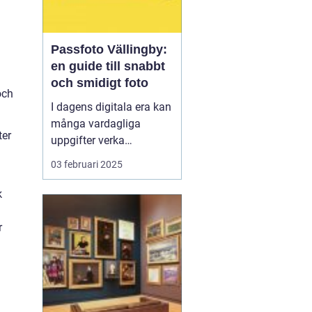
Passfoto Vällingby:
en guide till snabbt
och smidigt foto
och
I dagens digitala era kan
många vardagliga
ter
uppgifter verka
överväldigande. Att
03 februari 2025
ordna ett passfoto
Vällingby
är en av dem,
k
men oroa dig inte, det
behö...
r