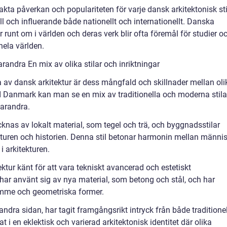
kta påverkan och populariteten för varje dansk arkitektonisk sti
ll och influerande både nationellt och internationellt. Danska
er runt om i världen och deras verk blir ofta föremål för studier o
hela världen.
varandra En mix av olika stilar och inriktningar
 av dansk arkitektur är dess mångfald och skillnader mellan oli
r. I Danmark kan man se en mix av traditionella och moderna stila
arandra.
cknas av lokalt material, som tegel och trä, och byggnadsstilar
lturen och historien. Denna stil betonar harmonin mellan männi
i arkitekturen.
tur känt för att vara tekniskt avancerad och estetiskt
 har använt sig av nya material, som betong och stål, och har
ymme och geometriska former.
andra sidan, har tagit framgångsrikt intryck från både traditione
t i en eklektisk och varierad arkitektonisk identitet där olika