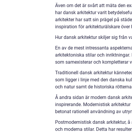
Även om det är svårt att mäta den exa
har dansk arkitektur varit betydelsefu
arkitekter har satt sin prägel på städ
inspiration för arkitekturälskare över 
Hur dansk arkitektur skiljer sig från 
En av de mest intressanta aspekterna
arkitektoniska stilar och inriktninga
som samexisterar och kompletterar v
Traditionell dansk arkitektur kännete
som ligger i linje med den danska ku
och natur samt de historiska rötterna 
Å andra sidan är modern dansk arkitek
inspirerande. Modernistisk arkitektur
betonat rationell användning av utr
Postmodernistisk dansk arkitektur, å 
och moderna stilar. Detta har resultera