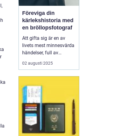
l,
Föreviga din
ch
kärlekshistoria med
en bröllopsfotograf
Att gifta sig är en av
livets mest minnesvärda
ka
händelser, full av
r
känslomässiga
02 augusti 2025
ögonblick och detaljer
som kan göra även de
mest noggrant
ska
planerade dagen
oförutsägbara. Här
kommer bröllopsfo...
lla