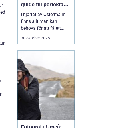
guide till perfekta
ur
ID-bilder
med
I hjärtat av Östermalm
finns allt man kan
behöva för att få ett
perfekt körkorts- eller ID-
30 oktober 2025
foto. Oavsett om det är
ur,
dags att förnya körkortet
eller om du behöver ett
foto till ditt pass eller id-
kort,...
m
r
Fotograf i Umeå: