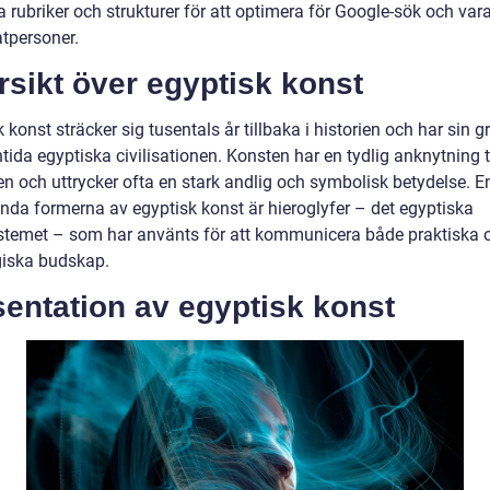
rubriker och strukturer för att optimera för Google-sök och vara 
atpersoner.
sikt över egyptisk konst
 konst sträcker sig tusentals år tillbaka i historien och har sin g
tida egyptiska civilisationen. Konsten har en tydlig anknytning ti
en och uttrycker ofta en stark andlig och symbolisk betydelse. E
nda formerna av egyptisk konst är hieroglyfer – det egyptiska
ystemet – som har använts för att kommunicera både praktiska 
iska budskap.
entation av egyptisk konst