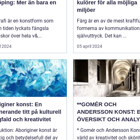
öping: Mer än bara en
kulörer för alla möjliga
miljöer
rafi är en konstform som
Färg är en av de mest kraftfu
 tiden lyckats fängsla
formerna av kommunikation
kor över hela v&...
självuttryck. Det kan ...
l 2024
05 april 2024
iginer konst: En
**GOMÉR OCH
nerande titt på kulturell
ANDERSSON KONST: 
ald och kreativitet
ÖVERSIKT OCH ANALY
boriginer konst är
* Gomér och Andersson Kons
tig och betydelsefull del av
värld av kreativitet och skönhe