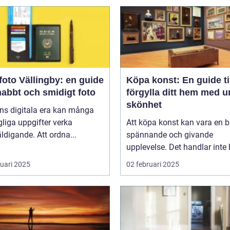
oto Vällingby: en guide
Köpa konst: En guide til
snabbt och smidigt foto
förgylla ditt hem med u
skönhet
ns digitala era kan många
liga uppgifter verka
Att köpa konst kan vara en 
ldigande. Att ordna...
spännande och givande
upplevelse. Det handlar inte b
ruari 2025
02 februari 2025