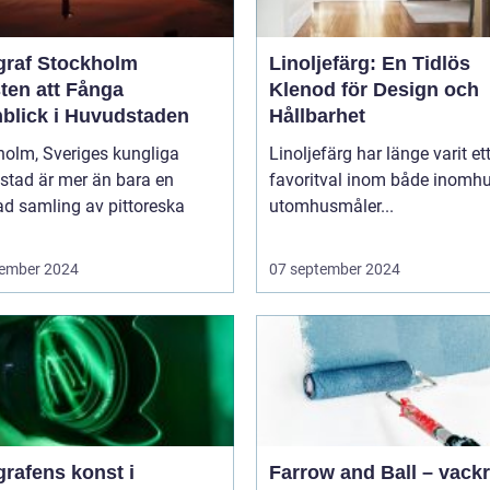
graf Stockholm
Linoljefärg: En Tidlös
ten att Fånga
Klenod för Design och
blick i Huvudstaden
Hållbarhet
holm, Sveriges kungliga
Linoljefärg har länge varit et
stad är mer än bara en
favoritval inom både inomhu
ad samling av pittoreska
utomhusmåler...
ember 2024
07 september 2024
rafens konst i
Farrow and Ball – vack