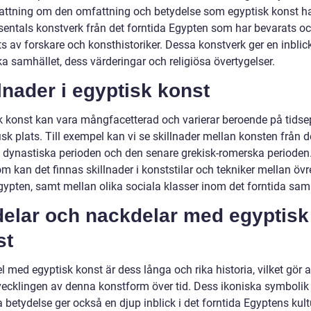
attning om den omfattning och betydelse som egyptisk konst ha
usentals konstverk från det forntida Egypten som har bevarats o
s av forskare och konsthistoriker. Dessa konstverk ger en inblick
a samhället, dess värderingar och religiösa övertygelser.
lnader i egyptisk konst
k konst kan vara mångfacetterad och varierar beroende på tids
sk plats. Till exempel kan vi se skillnader mellan konsten från 
a dynastiska perioden och den senare grekisk-romerska perioden
 kan det finnas skillnader i konststilar och tekniker mellan övr
gypten, samt mellan olika sociala klasser inom det forntida samh
delar och nackdelar med egyptisk
st
l med egyptisk konst är dess långa och rika historia, vilket gör a
tvecklingen av denna konstform över tid. Dess ikoniska symbolik
a betydelse ger också en djup inblick i det forntida Egyptens kul