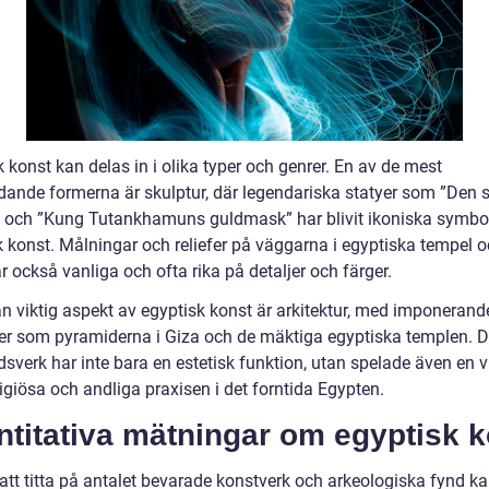
 konst kan delas in i olika typer och genrer. En av de mest
dande formerna är skulptur, där legendariska statyer som ”Den 
” och ”Kung Tutankhamuns guldmask” har blivit ikoniska symbol
k konst. Målningar och reliefer på väggarna i egyptiska tempel 
r också vanliga och ofta rika på detaljer och färger.
n viktig aspekt av egyptisk konst är arkitektur, med imponerand
rer som pyramiderna i Giza och de mäktiga egyptiska templen. 
verk har inte bara en estetisk funktion, utan spelade även en vik
ligiösa och andliga praxisen i det forntida Egypten.
titativa mätningar om egyptisk k
tt titta på antalet bevarade konstverk och arkeologiska fynd ka