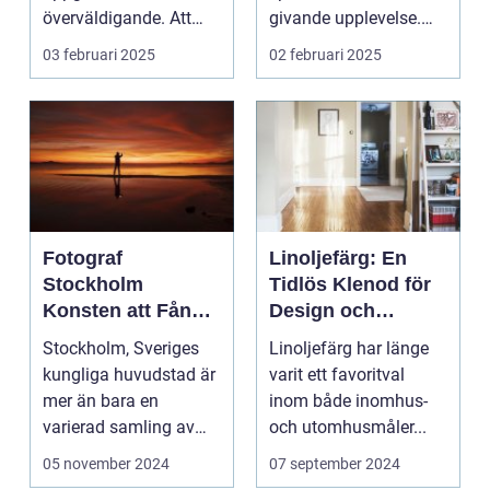
överväldigande. Att
givande upplevelse.
ordna...
Det handlar inte b...
03 februari 2025
02 februari 2025
Fotograf
Linoljefärg: En
Stockholm
Tidlös Klenod för
Konsten att Fånga
Design och
Ögonblick i
Hållbarhet
Stockholm, Sveriges
Linoljefärg har länge
Huvudstaden
kungliga huvudstad är
varit ett favoritval
mer än bara en
inom både inomhus-
varierad samling av
och utomhusmåler...
pittoreska &o...
05 november 2024
07 september 2024