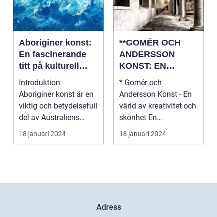
Aboriginer konst:
**GOMÉR OCH
En fascinerande
ANDERSSON
titt på kulturell
KONST: EN
mångfald och
ÖVERSIKT OCH
Introduktion:
* Gomér och
kreativitet
ANALYS**
Aboriginer konst är en
Andersson Konst - En
viktig och betydelsefull
värld av kreativitet och
del av Australiens
skönhet En
kulturella arv. Un...
övergripande, grundlig
18 januari 2024
18 januari 2024
översi...
Adress