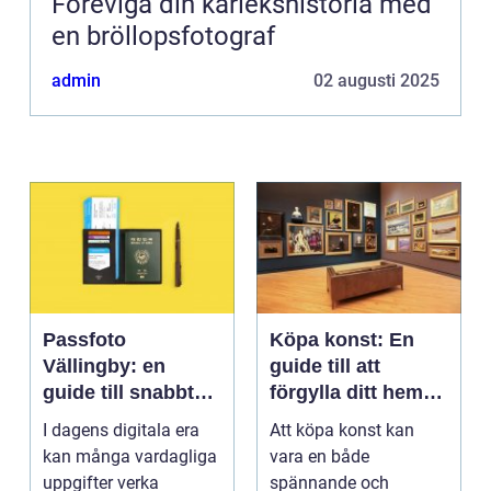
Föreviga din kärlekshistoria med
en bröllopsfotograf
admin
02 augusti 2025
Passfoto
Köpa konst: En
Vällingby: en
guide till att
guide till snabbt
förgylla ditt hem
och smidigt foto
med unik skönhet
I dagens digitala era
Att köpa konst kan
kan många vardagliga
vara en både
uppgifter verka
spännande och