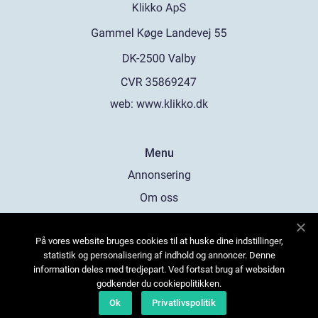
web:
www.klikko.dk
Menu
Annonsering
Om oss
Cookies
På vores website bruges cookies til at huske dine indstillinger,
Kontakta oss
statistik og personalisering af indhold og annoncer. Denne
Sitemap
information deles med tredjepart. Ved fortsat brug af websiden
godkender du cookiepolitikken.
Ok
Privatlivspolitik