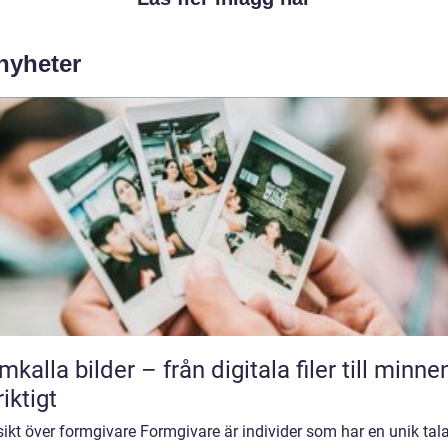
 nyheter
mkalla bilder – från digitala filer till minne
riktigt
ikt över formgivare Formgivare är individer som har en unik tal