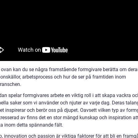
n ovan kan du se några framstående formgivare berätta om dera
tionskällor, arbetsprocess och hur de ser på framtiden inom
ranschen.
dan spelar formgivares arbete en viktig roll i att skapa vackra o
nella saker som vi använder och njuter av varje dag. Deras talan
tet inspirerar och berör oss på djupet. Oavsett vilken typ av form
ntresserad av finns det en stor mängd kunskap och inspiration at
a inom detta spännande fält.
 innovation och passion är viktiga faktorer för att bli en framg