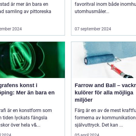
stad är mer än bara en
favoritval inom både inomhu
ad samling av pittoreska
utomhusmåler...
ember 2024
07 september 2024
rafens konst i
Farrow and Ball – vack
öping: Mer än bara en
kulörer för alla möjliga
miljöer
rafi är en konstform som
Färg är en av de mest kraftfu
 tiden lyckats fängsla
formerna av kommunikation
kor över hela v&...
självuttryck. Det kan ...
l 2024
05 april 2024