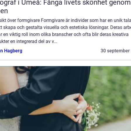
ograf i Umeå: Fånga livets skönhet genom
sen
ikt över formgivare Formgivare är individer som har en unik tal
tt skapa och gestalta visuella och estetiska lösningar. Deras arb
r en viktig roll inom olika branscher och ofta blir deras kreativa
kter en integrerad del av v...
n Hagberg
30 september