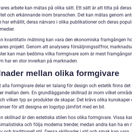
res arbete kan mätas på olika sätt. Ett sätt är att titta på deras
itet och erkännande inom branschen. Det kan mätas genom ant
e har erhållit, deras närvaro i olika publikationer och deras popul
 medier.
n kvantitativ mätning kan vara den ekonomiska framgången h
ares projekt. Genom att analysera försäljningssiffror, marknads
ster kan man bedöma vilka formgivare som är mest framgångsr
om har en stor inverkan på marknaden.
lnader mellan olika formgivare
t alla formgivare delar en talang för design och estetik finns de
der mellan dem. En grundläggande skillnad är inom vilket områd
och vilken typ av produkter de skapar. Det krävs olika kunskaper
nser för att designa en logotyp jämfört med en bil.
 skillnad är den estetiska stilen hos olika formgivare. Vissa ka
imalistiska och följa moderna trender, medan andra kan ha en 
v och traditionell stil. Dessa skillnader i stil och smak kan vara