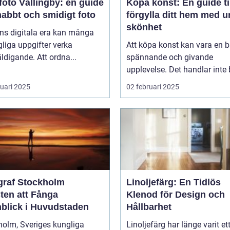
oto Vällingby: en guide
Köpa konst: En guide til
snabbt och smidigt foto
förgylla ditt hem med u
skönhet
ns digitala era kan många
liga uppgifter verka
Att köpa konst kan vara en 
ldigande. Att ordna...
spännande och givande
upplevelse. Det handlar inte b
ruari 2025
02 februari 2025
graf Stockholm
Linoljefärg: En Tidlös
ten att Fånga
Klenod för Design och
blick i Huvudstaden
Hållbarhet
holm, Sveriges kungliga
Linoljefärg har länge varit et