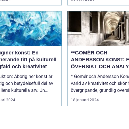
iginer konst: En
**GOMÉR OCH
nerande titt på kulturell
ANDERSSON KONST: 
ald och kreativitet
ÖVERSIKT OCH ANALY
boriginer konst är
* Gomér och Andersson Kons
tig och betydelsefull del av
värld av kreativitet och skönhe
liens kulturella arv. Un...
övergripande, grundlig översi.
uari 2024
18 januari 2024