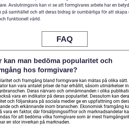
are. Avslutningsvis kan vi se att formgivares arbete har en bet
n på samhället och att deras bidrag är oumbärliga för att skapa
ch funktionell värld.
FAQ
r kan man bedöma popularitet och
amgång hos formgivare?
laritet och framgång bland formgivare kan mätas på olika sätt.
ator kan vara antalet priser de har erhållit, såsom utmärkelser 
gnbranschen. Deras närvaro och omnämnanden i olika publikati
också vara en indikator på deras popularitet. Dessutom kan der
vitet och följarskara på sociala medier ge en uppfattning om der
ytande och erkännande inom branschen. Ekonomisk framgång k
å vara en faktor, där försäljningssiffror och marknadsandelar k
ndas för att bedöma vilka formgivare som är mest framgångsri
har en stor inverkan på marknaden.