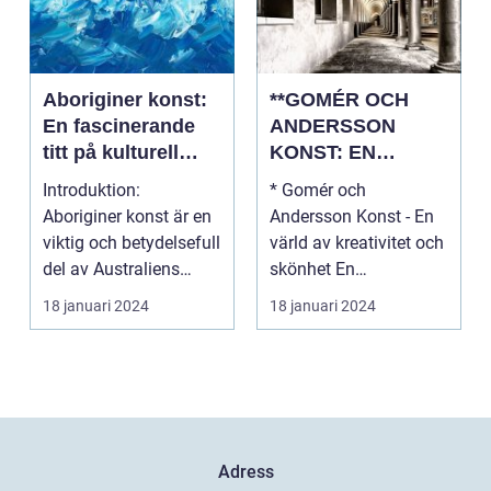
Aboriginer konst:
**GOMÉR OCH
En fascinerande
ANDERSSON
titt på kulturell
KONST: EN
mångfald och
ÖVERSIKT OCH
Introduktion:
* Gomér och
kreativitet
ANALYS**
Aboriginer konst är en
Andersson Konst - En
viktig och betydelsefull
värld av kreativitet och
del av Australiens
skönhet En
kulturella arv. Un...
övergripande, grundlig
18 januari 2024
18 januari 2024
översi...
Adress