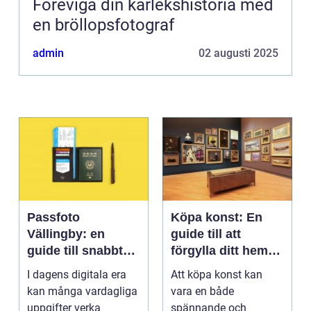
Föreviga din kärlekshistoria med
en bröllopsfotograf
admin
02 augusti 2025
Passfoto
Köpa konst: En
Vällingby: en
guide till att
guide till snabbt
förgylla ditt hem
och smidigt foto
med unik skönhet
I dagens digitala era
Att köpa konst kan
kan många vardagliga
vara en både
uppgifter verka
spännande och