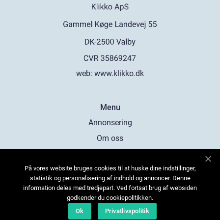
web:
www.klikko.dk
Menu
Annonsering
Om oss
Cookies
På vores website bruges cookies til at huske dine indstillinger,
Kontakta oss
statistik og personalisering af indhold og annoncer. Denne
Sitemap
information deles med tredjepart. Ved fortsat brug af websiden
godkender du cookiepolitikken.
Ok
Privatlivspolitik