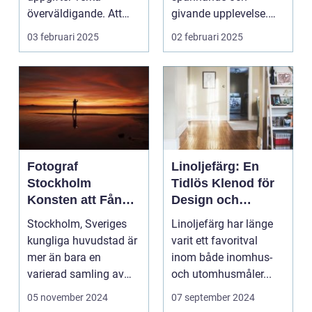
överväldigande. Att
givande upplevelse.
ordna...
Det handlar inte b...
03 februari 2025
02 februari 2025
Fotograf
Linoljefärg: En
Stockholm
Tidlös Klenod för
Konsten att Fånga
Design och
Ögonblick i
Hållbarhet
Stockholm, Sveriges
Linoljefärg har länge
Huvudstaden
kungliga huvudstad är
varit ett favoritval
mer än bara en
inom både inomhus-
varierad samling av
och utomhusmåler...
pittoreska &o...
05 november 2024
07 september 2024