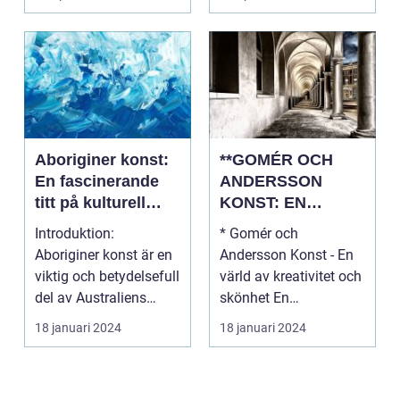
Aboriginer konst:
**GOMÉR OCH
En fascinerande
ANDERSSON
titt på kulturell
KONST: EN
mångfald och
ÖVERSIKT OCH
Introduktion:
* Gomér och
kreativitet
ANALYS**
Aboriginer konst är en
Andersson Konst - En
viktig och betydelsefull
värld av kreativitet och
del av Australiens
skönhet En
kulturella arv. Un...
övergripande, grundlig
18 januari 2024
18 januari 2024
översi...