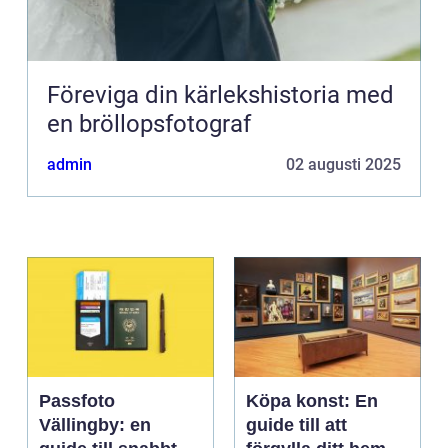
Föreviga din kärlekshistoria med
en bröllopsfotograf
admin
02 augusti 2025
Passfoto
Köpa konst: En
Vällingby: en
guide till att