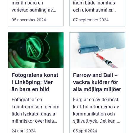
mer än bara en
inom både inomhus-
varierad samling av
och utomhusmåler...
pittoreska &o...
05 november 2024
07 september 2024
Fotografens konst
Farrow and Ball –
i Linköping: Mer
vackra kulörer för
än bara en bild
alla möjliga miljöer
Fotografi är en
Färg är en av de mest
konstform som genom
kraftfulla formerna av
tiden lyckats fängsla
kommunikation och
människor över hela
självuttryck. Det kan ...
v&...
24 april 2024
05 april 2024