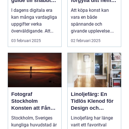
guide till snabbt
förgylla ditt hem
och smidigt foto
med unik skönhet
I dagens digitala era
Att köpa konst kan
kan många vardagliga
vara en både
uppgifter verka
spännande och
överväldigande. Att
givande upplevelse.
ordna...
Det handlar inte b...
03 februari 2025
02 februari 2025
Fotograf
Linoljefärg: En
Stockholm
Tidlös Klenod för
Konsten att Fånga
Design och
Ögonblick i
Hållbarhet
Stockholm, Sveriges
Linoljefärg har länge
Huvudstaden
kungliga huvudstad är
varit ett favoritval