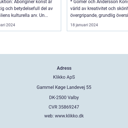
boriginer konst är
* Gomér och Andersson Kons
tig och betydelsefull del av
värld av kreativitet och skönhe
liens kulturella arv. Un...
övergripande, grundlig översi.
uari 2024
18 januari 2024
Adress
web:
www.klikko.dk