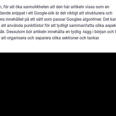
n, för att öka sannolikheten att den här artikeln visas som en
ande snippet i ett Google-sök är det viktigt att strukturera och
era innehållet på ett sätt som passar Googles algoritmer. Det ka
lp att använda punktlistor för att tydligt sammanfatta olika aspek
k. Dessutom bör artikeln innehålla en tydlig -tagg i början och f
 att organisera och separera olika sektioner och tankar.