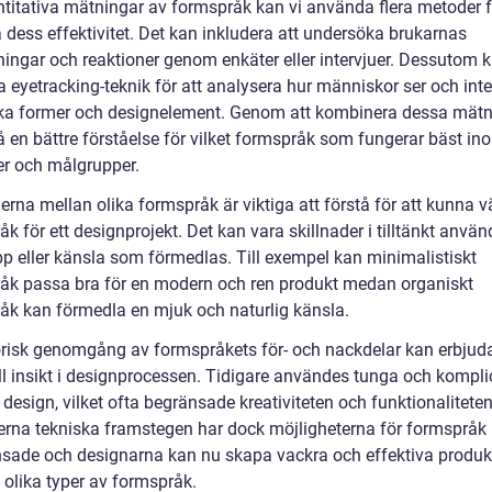
ntitativa mätningar av formspråk kan vi använda flera metoder f
dess effektivitet. Det kan inkludera att undersöka brukarnas
ningar och reaktioner genom enkäter eller intervjuer. Dessutom k
 eyetracking-teknik för att analysera hur människor ser och int
ka former och designelement. Genom att kombinera dessa mätn
å en bättre förståelse för vilket formspråk som fungerar bäst in
er och målgrupper.
erna mellan olika formspråk är viktiga att förstå för att kunna vä
k för ett designprojekt. Det kan vara skillnader i tilltänkt använ
p eller känsla som förmedlas. Till exempel kan minimalistiskt
åk passa bra för en modern och ren produkt medan organiskt
åk kan förmedla en mjuk och naturlig känsla.
orisk genomgång av formspråkets för- och nackdelar kan erbjud
ll insikt i designprocessen. Tidigare användes tunga och kompl
 design, vilket ofta begränsade kreativiteten och funktionalitete
rna tekniska framstegen har dock möjligheterna för formspråk b
sade och designarna kan nu skapa vackra och effektiva produ
 olika typer av formspråk.