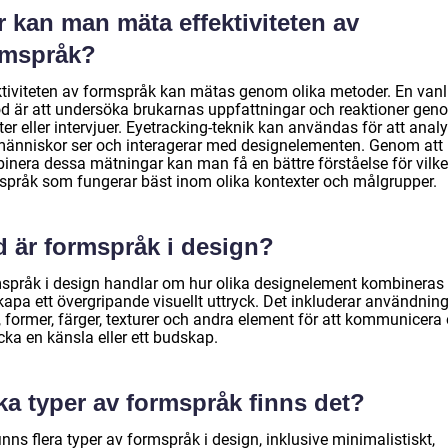
 kan man mäta effektiviteten av
rmspråk?
ktiviteten av formspråk kan mätas genom olika metoder. En vanl
d är att undersöka brukarnas uppfattningar och reaktioner gen
er eller intervjuer. Eyetracking-teknik kan användas för att anal
människor ser och interagerar med designelementen. Genom att
inera dessa mätningar kan man få en bättre förståelse för vilke
språk som fungerar bäst inom olika kontexter och målgrupper.
d är formspråk i design?
språk i design handlar om hur olika designelement kombineras 
kapa ett övergripande visuellt uttryck. Det inkluderar användnin
r, former, färger, texturer och andra element för att kommunicera
cka en känsla eller ett budskap.
ka typer av formspråk finns det?
inns flera typer av formspråk i design, inklusive minimalistiskt,