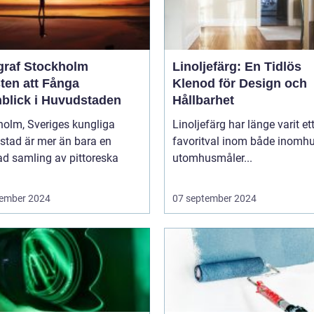
graf Stockholm
Linoljefärg: En Tidlös
ten att Fånga
Klenod för Design och
blick i Huvudstaden
Hållbarhet
holm, Sveriges kungliga
Linoljefärg har länge varit et
stad är mer än bara en
favoritval inom både inomhu
ad samling av pittoreska
utomhusmåler...
ember 2024
07 september 2024