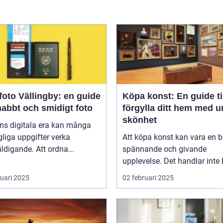
oto Vällingby: en guide
Köpa konst: En guide til
snabbt och smidigt foto
förgylla ditt hem med u
skönhet
ns digitala era kan många
liga uppgifter verka
Att köpa konst kan vara en 
ldigande. Att ordna...
spännande och givande
upplevelse. Det handlar inte b
ruari 2025
02 februari 2025