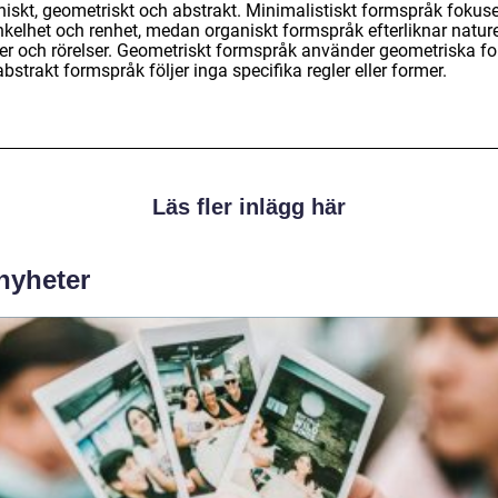
niskt, geometriskt och abstrakt. Minimalistiskt formspråk fokuse
nkelhet och renhet, medan organiskt formspråk efterliknar natur
er och rörelser. Geometriskt formspråk använder geometriska f
bstrakt formspråk följer inga specifika regler eller former.
Läs fler inlägg här
 nyheter