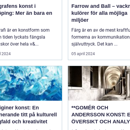
rafens konst i
Farrow and Ball – vack
öping: Mer än bara en
kulörer för alla möjliga
miljöer
rafi är en konstform som
Färg är en av de mest kraftfu
 tiden lyckats fängsla
formerna av kommunikation
kor över hela v&...
självuttryck. Det kan ...
l 2024
05 april 2024
iginer konst: En
**GOMÉR OCH
nerande titt på kulturell
ANDERSSON KONST: 
ald och kreativitet
ÖVERSIKT OCH ANALY