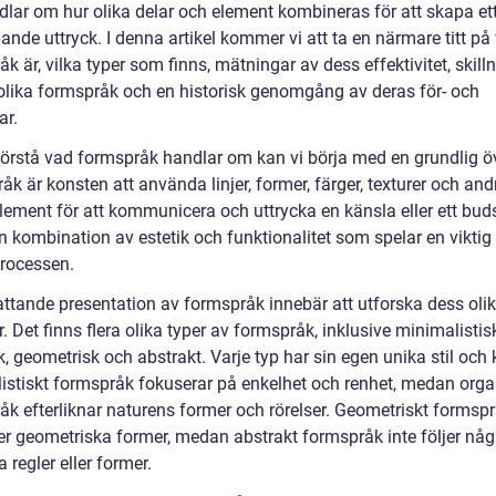
dlar om hur olika delar och element kombineras för att skapa et
ande uttryck. I denna artikel kommer vi att ta en närmare titt på
k är, vilka typer som finns, mätningar av dess effektivitet, skil
olika formspråk och en historisk genomgång av deras för- och
ar.
 förstå vad formspråk handlar om kan vi börja med en grundlig öv
k är konsten att använda linjer, former, färger, texturer och and
lement för att kommunicera och uttrycka en känsla eller ett bud
n kombination av estetik och funktionalitet som spelar en viktig r
rocessen.
ttande presentation av formspråk innebär att utforska dess oli
. Det finns flera olika typer av formspråk, inklusive minimalistis
, geometrisk och abstrakt. Varje typ har sin egen unika stil och 
istiskt formspråk fokuserar på enkelhet och renhet, medan orga
åk efterliknar naturens former och rörelser. Geometriskt formsp
r geometriska former, medan abstrakt formspråk inte följer någ
a regler eller former.