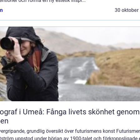
ntioner och forma en ny estetik inspi...
n
30 oktober
ograf i Umeå: Fånga livets skönhet genom
sen
ergripande, grundlig översikt över futurismens konst Futurisme
tström uppstod under början av 1900-talet och förkroppsligade 