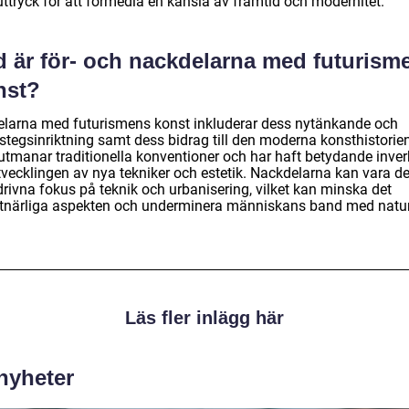
uttryck för att förmedla en känsla av framtid och modernitet.
d är för- och nackdelarna med futurism
nst?
elarna med futurismens konst inkluderar dess nytänkande och
stegsinriktning samt dess bidrag till den moderna konsthistorien
utmanar traditionella konventioner och har haft betydande inve
tvecklingen av nya tekniker och estetik. Nackdelarna kan vara d
drivna fokus på teknik och urbanisering, vilket kan minska det
tnärliga aspekten och underminera människans band med natu
Läs fler inlägg här
 nyheter