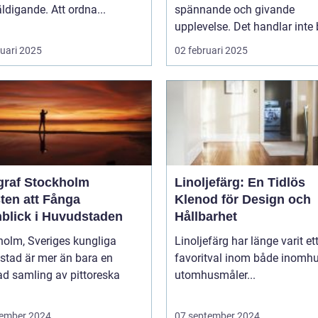
ldigande. Att ordna...
spännande och givande
upplevelse. Det handlar inte b
ruari 2025
02 februari 2025
graf Stockholm
Linoljefärg: En Tidlös
ten att Fånga
Klenod för Design och
blick i Huvudstaden
Hållbarhet
holm, Sveriges kungliga
Linoljefärg har länge varit et
stad är mer än bara en
favoritval inom både inomhu
ad samling av pittoreska
utomhusmåler...
ember 2024
07 september 2024