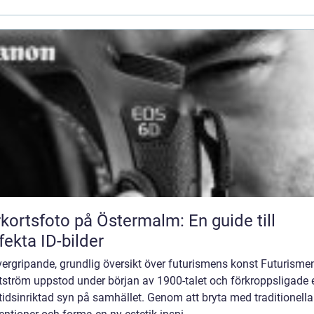
kortsfoto på Östermalm: En guide till
fekta ID-bilder
ergripande, grundlig översikt över futurismens konst Futurisme
tström uppstod under början av 1900-talet och förkroppsligade 
idsinriktad syn på samhället. Genom att bryta med traditionella