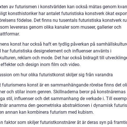
ten av futurismen i konstvärlden kan också mätas genom kvant
ligt konsthistoriker har antalet futuristiska konstverk ökat expon
relsens födelse. Det finns nu tusentals futuristiska konstverk ru
 som levereras genom olika kanaler som museer, gallerier och
attformar.
mens konst har också haft en tydlig påverkan på samhällskulture
 har futuristiska designelement och influenser använts i
ulturen, reklam och mode. Det har också bidragit till utveckling
 effekter och design inom film och video.
ssion om hur olika futuristkonst skiljer sig från varandra
tt futurismens konst är en sammanhängande rörelse finns det ol
oner och stilar inom genren. Skillnaderna beror på konstnärernas
iga stil, influenser och det sammanhang de verkade i. Till exemp
tnär anamma den geometriska abstraktionen i dynamisk futuri
n annan kan kombinera futurism med kubism.
n faktor som skiljer futuristkonstnärer åt är deras syn på framt