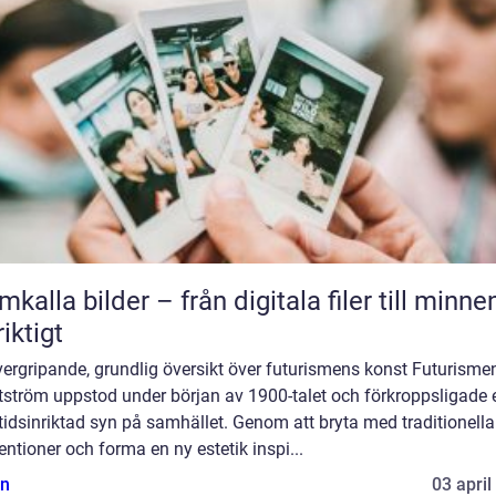
mkalla bilder – från digitala filer till minne
riktigt
ergripande, grundlig översikt över futurismens konst Futurisme
tström uppstod under början av 1900-talet och förkroppsligade 
idsinriktad syn på samhället. Genom att bryta med traditionella
ntioner och forma en ny estetik inspi...
n
03 april