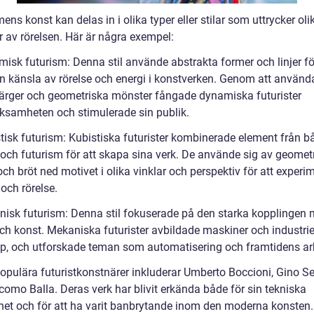
ens konst kan delas in i olika typer eller stilar som uttrycker oli
r av rörelsen. Här är några exempel:
misk futurism: Denna stil använde abstrakta former och linjer fö
n känsla av rörelse och energi i konstverken. Genom att använd
färger och geometriska mönster fångade dynamiska futurister
samheten och stimulerade sin publik.
stisk futurism: Kubistiska futurister kombinerade element från b
och futurism för att skapa sina verk. De använde sig av geomet
ch bröt ned motivet i olika vinklar och perspektiv för att experi
och rörelse.
nisk futurism: Denna stil fokuserade på den starka kopplingen 
och konst. Mekaniska futurister avbildade maskiner och industrie
p, och utforskade teman som automatisering och framtidens ar
opulära futuristkonstnärer inkluderar Umberto Boccioni, Gino Se
como Balla. Deras verk har blivit erkända både för sin tekniska
ghet och för att ha varit banbrytande inom den moderna konsten.