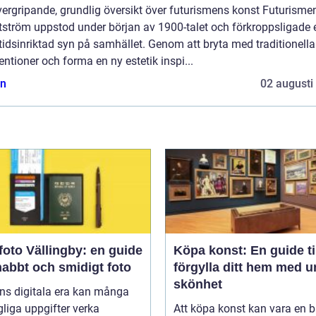
ergripande, grundlig översikt över futurismens konst Futurisme
tström uppstod under början av 1900-talet och förkroppsligade 
idsinriktad syn på samhället. Genom att bryta med traditionella
ntioner och forma en ny estetik inspi...
n
02 augusti
oto Vällingby: en guide
Köpa konst: En guide til
snabbt och smidigt foto
förgylla ditt hem med u
skönhet
ns digitala era kan många
liga uppgifter verka
Att köpa konst kan vara en 