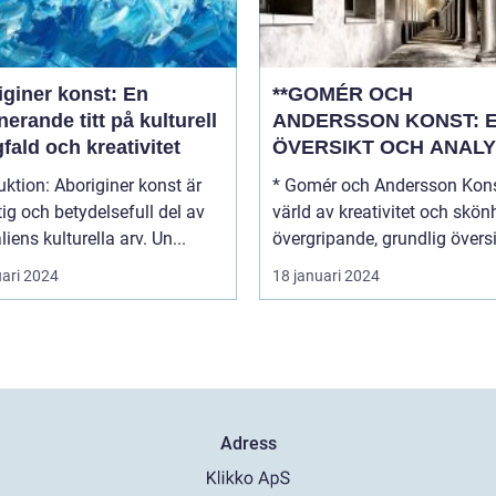
iginer konst: En
**GOMÉR OCH
nerande titt på kulturell
ANDERSSON KONST: 
ald och kreativitet
ÖVERSIKT OCH ANALY
boriginer konst är
* Gomér och Andersson Kons
tig och betydelsefull del av
värld av kreativitet och skönhe
liens kulturella arv. Un...
övergripande, grundlig översi.
uari 2024
18 januari 2024
Adress