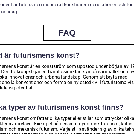
oner har futurismen inspirerat konstnärer i generationer och förb
 än idag.
FAQ
d är futurismens konst?
rismens konst är en konstström som uppstod under början av 1
. Den förkroppsligar en framtidsinriktad syn på samhället och hy
iska innovationer och urbana landskap. Genom att bryta med
tionella konventioner och forma en ny estetik vill futuristerna vi
idens potential.
ka typer av futurismens konst finns?
ismens konst omfattar olika typer eller stilar som uttrycker olik
kter av rörelsen. Exempel på dessa är dynamisk futurism, kubist
ism och mekanisk futurism. Varje stil använder sig av olika tekn