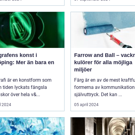
rafens konst i
Farrow and Ball – vack
öping: Mer än bara en
kulörer för alla möjliga
miljöer
rafi är en konstform som
Färg är en av de mest kraftfu
 tiden lyckats fängsla
formerna av kommunikation
kor över hela v&...
självuttryck. Det kan ...
l 2024
05 april 2024