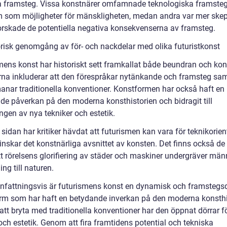
a framsteg. Vissa konstnärer omfamnade teknologiska framste
 som möjligheter för mänskligheten, medan andra var mer skep
orskade de potentiella negativa konsekvenserna av framsteg.
orisk genomgång av för- och nackdelar med olika futuristkonst
mens konst har historiskt sett framkallat både beundran och kon
rna inkluderar att den förespråkar nytänkande och framsteg sam
anar traditionella konventioner. Konstformen har också haft en
de påverkan på den moderna konsthistorien och bidragit till
ngen av nya tekniker och estetik.
sidan har kritiker hävdat att futurismen kan vara för teknikorien
minskar det konstnärliga avsnittet av konsten. Det finns också d
tt rörelsens glorifiering av städer och maskiner undergräver mä
ng till naturen.
attningsvis är futurismens konst en dynamisk och framstegsd
rm som har haft en betydande inverkan på den moderna konsthi
tt bryta med traditionella konventioner har den öppnat dörrar f
och estetik. Genom att fira framtidens potential och tekniska