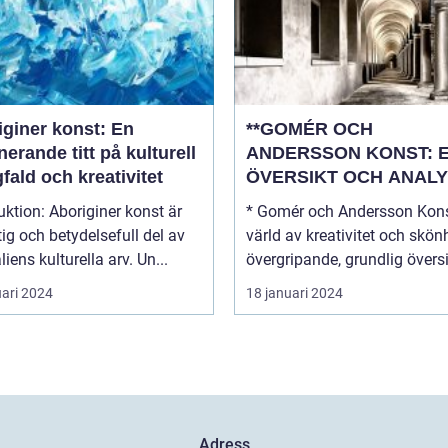
iginer konst: En
**GOMÉR OCH
nerande titt på kulturell
ANDERSSON KONST: 
ald och kreativitet
ÖVERSIKT OCH ANALY
boriginer konst är
* Gomér och Andersson Kons
tig och betydelsefull del av
värld av kreativitet och skönhe
liens kulturella arv. Un...
övergripande, grundlig översi.
uari 2024
18 januari 2024
Adress