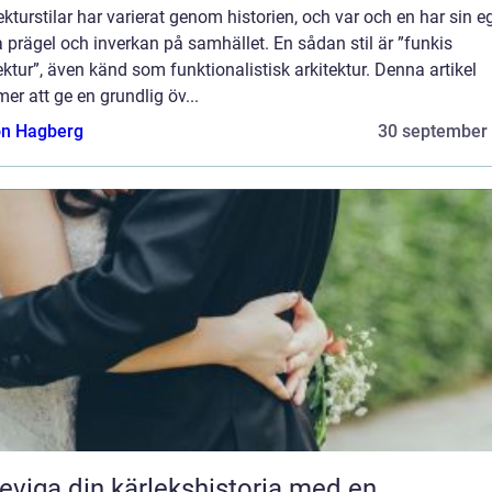
ekturstilar har varierat genom historien, och var och en har sin e
 prägel och inverkan på samhället. En sådan stil är ”funkis
ektur”, även känd som funktionalistisk arkitektur. Denna artikel
r att ge en grundlig öv...
n Hagberg
30 september
eviga din kärlekshistoria med en