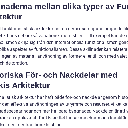
lnaderna mellan olika typer av Fu
tektur
tt funktionalistisk arkitektur har en gemensam grundläggande fil
tik finns det också variationer inom stilen. Till exempel kan den
nalismen skilja sig från den internationella funktionalismen gen
lika aspekter av funktionalismen. Dessa skillnader kan relatera t
ingen av material, användning av former eller till och med valet
och dekoration.
toriska För- och Nackdelar med
is Arkitektur
alistisk arkitektur har haft både för- och nackdelar genom histo
är den effektiva användningen av utrymme och resurser, vilket ka
stnadsbesparingar och mer hållbara byggnader. Nackdelen är att 
or kan uppleva att funkis arkitektur saknar charm och karaktär 
se med mer traditionella stilar.