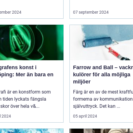
ember 2024
07 september 2024
rafens konst i
Farrow and Ball – vack
öping: Mer än bara en
kulörer för alla möjliga
miljöer
rafi är en konstform som
Färg är en av de mest kraftfu
 tiden lyckats fängsla
formerna av kommunikation
kor över hela v&...
självuttryck. Det kan ...
l 2024
05 april 2024