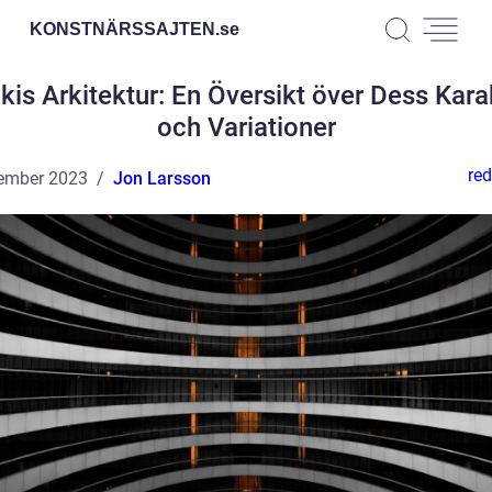
KONSTNÄRSSAJTEN.
se
kis Arkitektur: En Översikt över Dess Kara
och Variationer
red
ember 2023
Jon Larsson