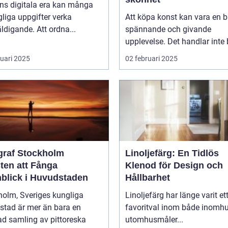
ns digitala era kan många
liga uppgifter verka
Att köpa konst kan vara en 
ldigande. Att ordna...
spännande och givande
upplevelse. Det handlar inte b
ruari 2025
02 februari 2025
graf Stockholm
Linoljefärg: En Tidlös
ten att Fånga
Klenod för Design och
blick i Huvudstaden
Hållbarhet
holm, Sveriges kungliga
Linoljefärg har länge varit et
stad är mer än bara en
favoritval inom både inomhu
ad samling av pittoreska
utomhusmåler...