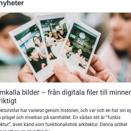
 nyheter
mkalla bilder – från digitala filer till minne
riktigt
ekturstilar har varierat genom historien, och var och en har sin e
 prägel och inverkan på samhället. En sådan stil är ”funkis
ektur”, även känd som funktionalistisk arkitektur. Denna artikel