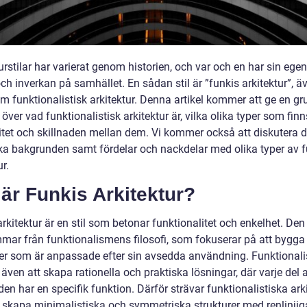
urstilar har varierat genom historien, och var och en har sin ege
ch inverkan på samhället. En sådan stil är ”funkis arkitektur”, ä
m funktionalistisk arkitektur. Denna artikel kommer att ge en gr
 över vad funktionalistisk arkitektur är, vilka olika typer som finn
itet och skillnaden mellan dem. Vi kommer också att diskutera 
ska bakgrunden samt fördelar och nackdelar med olika typer av f
ur.
är Funkis Arkitektur?
rkitektur är en stil som betonar funktionalitet och enkelhet. Den
mar från funktionalismens filosofi, som fokuserar på att bygga
rer som är anpassade efter sin avsedda användning. Funktional
även att skapa rationella och praktiska lösningar, där varje del 
n har en specifik funktion. Därför strävar funktionalistiska arki
tt skapa minimalistiska och symmetriska strukturer med renlinjig