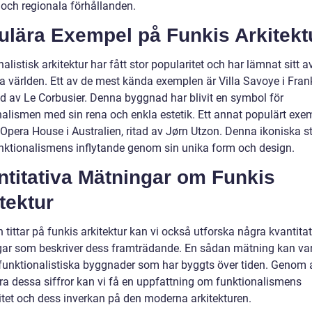
 och regionala förhållanden.
ulära Exempel på Funkis Arkitekt
alistisk arkitektur har fått stor popularitet och har lämnat sitt a
a världen. Ett av de mest kända exemplen är Villa Savoye i Frank
d av Le Corbusier. Denna byggnad har blivit en symbol för
nalismen med sin rena och enkla estetik. Ett annat populärt exe
Opera House i Australien, ritad av Jørn Utzon. Denna ikoniska st
unktionalismens inflytande genom sin unika form och design.
ntitativa Mätningar om Funkis
tektur
tittar på funkis arkitektur kan vi också utforska några kvantita
ar som beskriver dess framträdande. En sådan mätning kan va
 funktionalistiska byggnader som har byggts över tiden. Genom 
ra dessa siffror kan vi få en uppfattning om funktionalismens
itet och dess inverkan på den moderna arkitekturen.