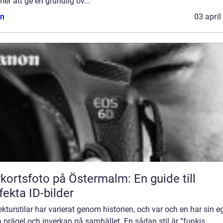
r att ge en grundlig öv...
n
03 april
kortsfoto på Östermalm: En guide till
fekta ID-bilder
ekturstilar har varierat genom historien, och var och en har sin e
 prägel och inverkan på samhället. En sådan stil är ”funkis