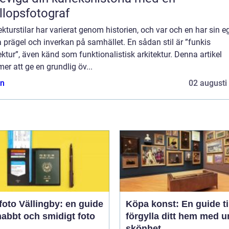
llopsfotograf
ekturstilar har varierat genom historien, och var och en har sin e
 prägel och inverkan på samhället. En sådan stil är ”funkis
ektur”, även känd som funktionalistisk arkitektur. Denna artikel
r att ge en grundlig öv...
n
02 augusti
oto Vällingby: en guide
Köpa konst: En guide til
snabbt och smidigt foto
förgylla ditt hem med u
skönhet