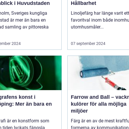
blick i Huvudstaden
Hållbarhet
holm, Sveriges kungliga
Linoljefärg har länge varit et
stad är mer än bara en
favoritval inom både inomhu
ad samling av pittoreska
utomhusmåler...
ember 2024
07 september 2024
rafens konst i
Farrow and Ball – vack
öping: Mer än bara en
kulörer för alla möjliga
miljöer
rafi är en konstform som
Färg är en av de mest kraftfu
 tiden lyckats fängsla
formerna av kommunikation