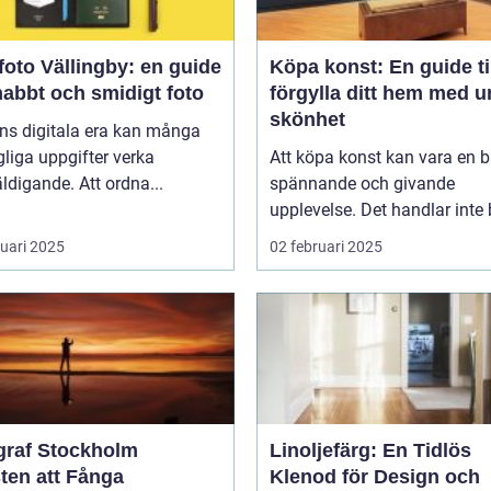
oto Vällingby: en guide
Köpa konst: En guide til
snabbt och smidigt foto
förgylla ditt hem med u
skönhet
ns digitala era kan många
liga uppgifter verka
Att köpa konst kan vara en 
ldigande. Att ordna...
spännande och givande
upplevelse. Det handlar inte b
ruari 2025
02 februari 2025
graf Stockholm
Linoljefärg: En Tidlös
ten att Fånga
Klenod för Design och