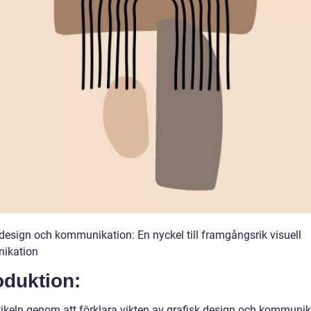
 design och kommunikation: En nyckel till framgångsrik visuell
ikation
oduktion:
rtikeln genom att förklara vikten av grafisk design och kommunik