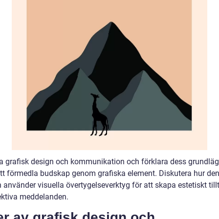
ra grafisk design och kommunikation och förklara dess grundlä
 att förmedla budskap genom grafiska element. Diskutera hur de
n använder visuella övertygelseverktyg för att skapa estetiskt til
ektiva meddelanden.
r av grafisk design och