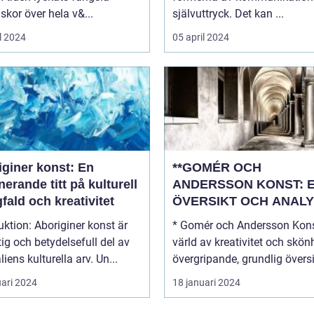
kor över hela v&...
självuttryck. Det kan ...
l 2024
05 april 2024
iginer konst: En
**GOMÉR OCH
nerande titt på kulturell
ANDERSSON KONST: 
ald och kreativitet
ÖVERSIKT OCH ANALY
boriginer konst är
* Gomér och Andersson Kons
tig och betydelsefull del av
värld av kreativitet och skönhe
liens kulturella arv. Un...
övergripande, grundlig översi.
uari 2024
18 januari 2024