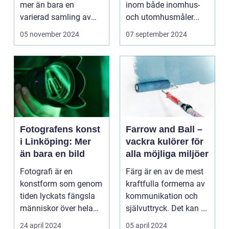
mer än bara en
inom både inomhus-
varierad samling av
och utomhusmåler...
pittoreska &o...
05 november 2024
07 september 2024
Fotografens konst
Farrow and Ball –
i Linköping: Mer
vackra kulörer för
än bara en bild
alla möjliga miljöer
Fotografi är en
Färg är en av de mest
konstform som genom
kraftfulla formerna av
tiden lyckats fängsla
kommunikation och
människor över hela
självuttryck. Det kan ...
v&...
24 april 2024
05 april 2024