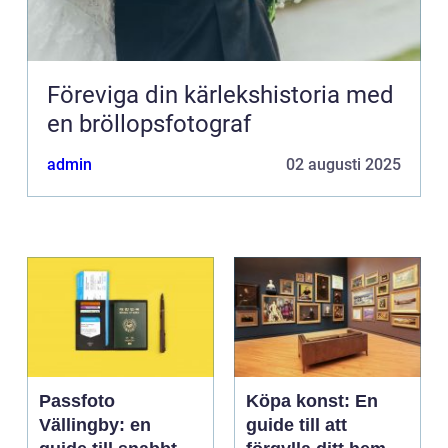
Föreviga din kärlekshistoria med
en bröllopsfotograf
admin
02 augusti 2025
Passfoto
Köpa konst: En
Vällingby: en
guide till att