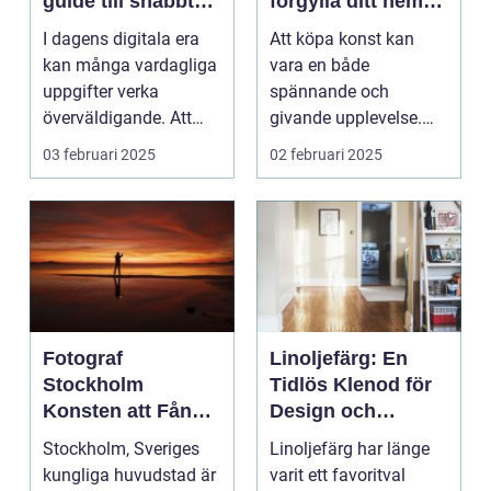
guide till snabbt
förgylla ditt hem
och smidigt foto
med unik skönhet
I dagens digitala era
Att köpa konst kan
kan många vardagliga
vara en både
uppgifter verka
spännande och
överväldigande. Att
givande upplevelse.
ordna...
Det handlar inte b...
03 februari 2025
02 februari 2025
Fotograf
Linoljefärg: En
Stockholm
Tidlös Klenod för
Konsten att Fånga
Design och
Ögonblick i
Hållbarhet
Stockholm, Sveriges
Linoljefärg har länge
Huvudstaden
kungliga huvudstad är
varit ett favoritval