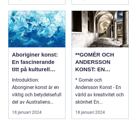
Aboriginer konst:
**GOMÉR OCH
En fascinerande
ANDERSSON
titt på kulturell
KONST: EN
mångfald och
ÖVERSIKT OCH
Introduktion:
* Gomér och
kreativitet
ANALYS**
Aboriginer konst är en
Andersson Konst - En
viktig och betydelsefull
värld av kreativitet och
del av Australiens
skönhet En
kulturella arv. Un...
övergripande, grundlig
18 januari 2024
18 januari 2024
översi...