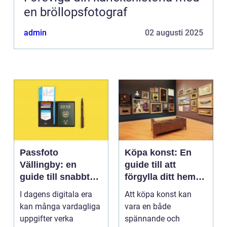
en bröllopsfotograf
admin
02 augusti 2025
Passfoto
Köpa konst: En
Vällingby: en
guide till att
guide till snabbt
förgylla ditt hem
och smidigt foto
med unik skönhet
I dagens digitala era
Att köpa konst kan
kan många vardagliga
vara en både
uppgifter verka
spännande och