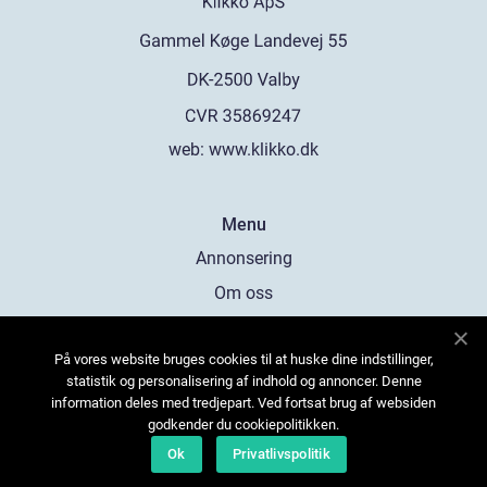
web:
www.klikko.dk
Menu
Annonsering
Om oss
Cookies
På vores website bruges cookies til at huske dine indstillinger,
Kontakta oss
statistik og personalisering af indhold og annoncer. Denne
Sitemap
information deles med tredjepart. Ved fortsat brug af websiden
godkender du cookiepolitikken.
Ok
Privatlivspolitik