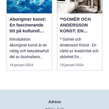
Aboriginer konst:
**GOMÉR OCH
En fascinerande
ANDERSSON
titt på kulturell
KONST: EN
mångfald och
ÖVERSIKT OCH
Introduktion:
* Gomér och
kreativitet
ANALYS**
Aboriginer konst är en
Andersson Konst - En
viktig och betydelsefull
värld av kreativitet och
del av Australiens
skönhet En
kulturella arv. Un...
övergripande, grundlig
18 januari 2024
18 januari 2024
översi...
Adress