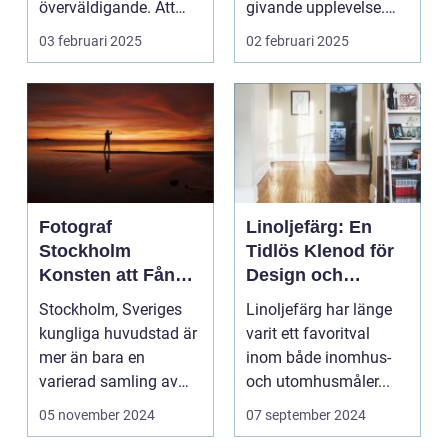
överväldigande. Att
givande upplevelse.
ordna...
Det handlar inte b...
03 februari 2025
02 februari 2025
Fotograf
Linoljefärg: En
Stockholm
Tidlös Klenod för
Konsten att Fånga
Design och
Ögonblick i
Hållbarhet
Stockholm, Sveriges
Linoljefärg har länge
Huvudstaden
kungliga huvudstad är
varit ett favoritval
mer än bara en
inom både inomhus-
varierad samling av
och utomhusmåler...
pittoreska &o...
05 november 2024
07 september 2024