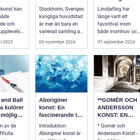
ik
Fånga
Hållbarhet
 konst kan
Stockholm, Sveriges
Linoljefärg har
t
Ögonblick i
både
kungliga huvudstad
länge varit ett
Huvudstaden
de och
är mer än bara en
favoritval inom
upplevelse.
varierad samling av
både inomhus- och
ar inte b...
pittoreska &o...
utomhusmåler...
ri 2025
05 november 2024
07 september 2024
 and Ball
Aboriginer
**GOMÉR OCH
a kulörer
konst: En
ANDERSSON
a möjliga
fascinerande titt
KONST: EN
på kulturell
ÖVERSIKT OC
en av de
Introduktion:
* Gomér och
mångfald och
ANALYS**
ftfulla
Aboriginer konst är
Andersson Konst -
kreativitet