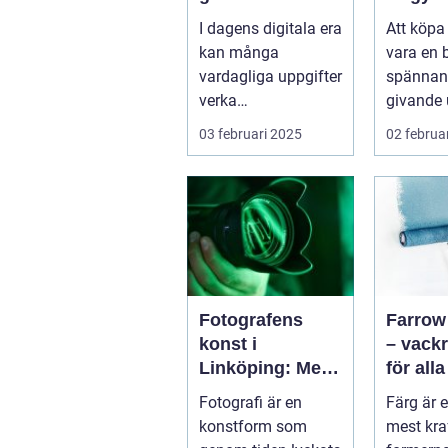
och smidigt foto
med un
I dagens digitala era
Att köpa
skönhe
kan många
vara en 
vardagliga uppgifter
spännan
verka
givande 
överväldigande. Att
Det handl
03 februari 2025
02 februa
ordna...
Fotografens
Farrow
konst i
– vackr
Linköping: Mer
för all
än bara en bild
miljöer
Fotografi är en
Färg är 
konstform som
mest kra