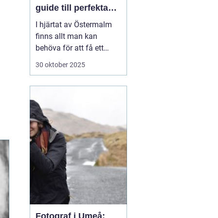
guide till perfekta
ID-bilder
I hjärtat av Östermalm
finns allt man kan
behöva för att få ett
perfekt körkorts- eller ID-
30 oktober 2025
foto. Oavsett om det är
dags att förnya körkortet
eller om du behöver ett
foto till ditt pass eller id-
kort,...
Fotograf i Umeå: