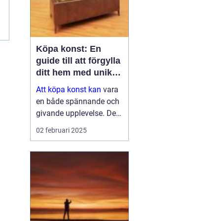
Köpa konst: En
guide till att förgylla
ditt hem med unik
skönhet
Att köpa konst kan
vara
en både spännande och
givande upplevelse. Det
handlar inte bara om att
02 februari 2025
fylla ett tomt utrymme
på väggen, utan det är
en investering i estetik,
kultur och ...