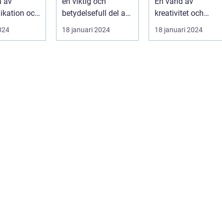
a av
en viktig och
En värld av
kation och
betydelsefull del av
kreativitet och
yck. Det kan
Australiens
skönhet En
2024
18 januari 2024
18 januari 2024
kulturella arv. Un...
övergripande,
grundlig översi...