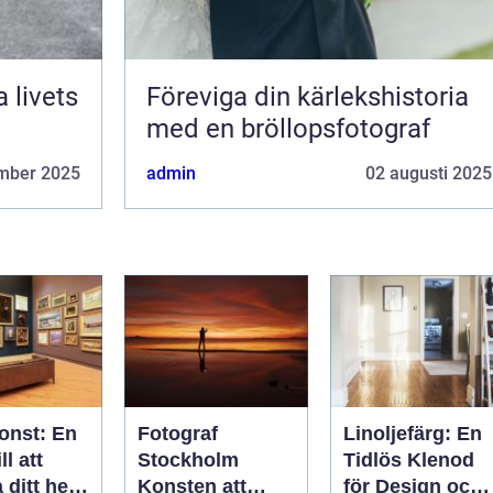
 livets
Föreviga din kärlekshistoria
med en bröllopsfotograf
mber 2025
admin
02 augusti 2025
onst: En
Fotograf
Linoljefärg: En
ll att
Stockholm
Tidlös Klenod
a ditt hem
Konsten att
för Design och