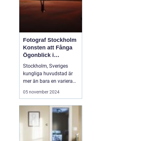
Fotograf Stockholm
Konsten att Fånga
Ögonblick i
Huvudstaden
Stockholm, Sveriges
kungliga huvudstad är
mer än bara en varierad
samling av pittoreska
05 november 2024
öar, historiska
byggnader och
pulserande stadsliv; det
är en inspirationskälla
för artister och kreatörer
av alla slag. I synne...