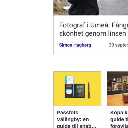
Fotograf i Umeå: Fånga
skönhet genom linsen
Simon Hagberg
30 septe
Passfoto
Köpa k
Vällingby: en
guide ti
guide till snabbt
förgyll