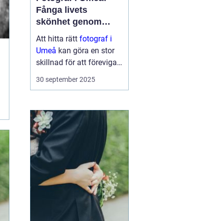
Fånga livets
skönhet genom
linsen
Att hitta rätt
fotograf i
Umeå
kan göra en stor
skillnad för att föreviga
minnesvärda ögonblick i
30 september 2025
ditt liv. En engagerad
fotograf kan verkligen
fånga de stunder so...