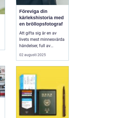
Föreviga din
kärlekshistoria med
en bröllopsfotograf
Att gifta sig är en av
livets mest minnesvärda
händelser, full av
känslomässiga
02 augusti 2025
ögonblick och detaljer
som kan göra även de
mest noggrant
planerade dagen
oförutsägbara. Här
kommer bröllopsfo...