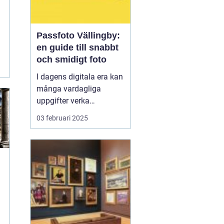
Passfoto Vällingby:
en guide till snabbt
och smidigt foto
I dagens digitala era kan
många vardagliga
uppgifter verka
överväldigande. Att
03 februari 2025
ordna ett passfoto
Vällingby
är en av dem,
men oroa dig inte, det
behö...
H