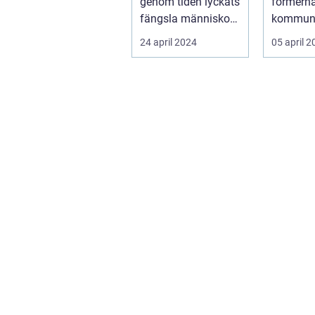
genom tiden lyckats
formern
fängsla människor
kommuni
över hela v&...
självuttr
24 april 2024
05 april 
...