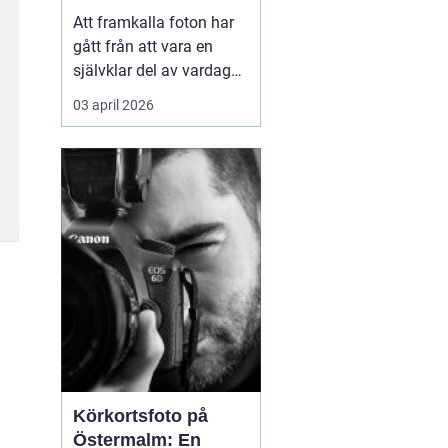
Att framkalla foton har
gått från att vara en
självklar del av vardagen
till något många skjuter
03 april 2026
upp. Mobilen är full av
bilder, men väggarna är
tomma. Samtidigt har
viljan att omge sig med
personliga motiv...
Körkortsfoto på
Östermalm: En