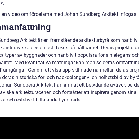
iv.
n en video om fördelarna med Johan Sundberg Arkitekt infogas]
manfattning
undberg Arkitekt är en framstående arkitekturbyrå som har blivi
 skandinaviska design och fokus på hållbarhet. Deras projekt sp
ka typer av byggnader och har blivit populära för sin elegans oc
nalitet. Med kvantitativa mätningar kan man se deras omfattnin
 framgångar. Genom att visa upp skillnaderna mellan deras proj
 deras historiska för- och nackdelar ger vi en helhetsbild av byr
 Johan Sundberg Arkitekt har lämnat ett betydande avtryck på d
aviska arkitekturscenen och fortsätter att inspirera genom sina
va och estetiskt tilltalande byggnader.