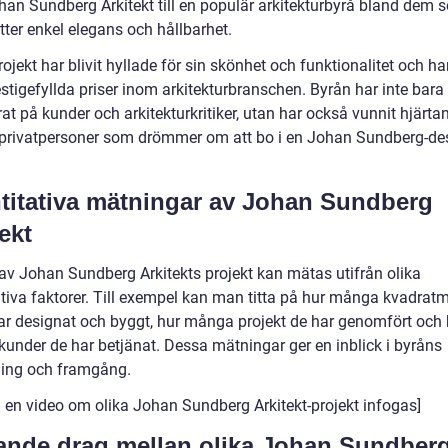
ohan Sundberg Arkitekt till en populär arkitekturbyrå bland dem 
tter enkel elegans och hållbarhet.
ojekt har blivit hyllade för sin skönhet och funktionalitet och ha
estigefyllda priser inom arkitekturbranschen. Byrån har inte bara
t på kunder och arkitekturkritiker, utan har också vunnit hjärta
rivatpersoner som drömmer om att bo i en Johan Sundberg-de
titativa mätningar av Johan Sundberg
ekt
v Johan Sundberg Arkitekts projekt kan mätas utifrån olika
ativa faktorer. Till exempel kan man titta på hur många kvadratm
ar designat och byggt, hur många projekt de har genomfört och 
under de har betjänat. Dessa mätningar ger en inblick i byråns
ing och framgång.
n en video om olika Johan Sundberg Arkitekt-projekt infogas]
jande drag mellan olika Johan Sundber