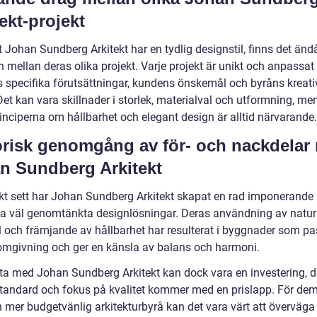
ekt-projekt
t Johan Sundberg Arkitekt har en tydlig designstil, finns det änd
n mellan deras olika projekt. Varje projekt är unikt och anpassat 
s specifika förutsättningar, kundens önskemål och byråns kreati
Det kan vara skillnader i storlek, materialval och utformning, me
inciperna om hållbarhet och elegant design är alltid närvarande.
orisk genomgång av för- och nackdelar
n Sundberg Arkitekt
skt sett har Johan Sundberg Arkitekt skapat en rad imponerande 
a väl genomtänkta designlösningar. Deras användning av natur
l och främjande av hållbarhet har resulterat i byggnader som pa
n omgivning och ger en känsla av balans och harmoni.
eta med Johan Sundberg Arkitekt kan dock vara en investering, 
tandard och fokus på kvalitet kommer med en prislapp. För de
n mer budgetvänlig arkitekturbyrå kan det vara värt att överväga