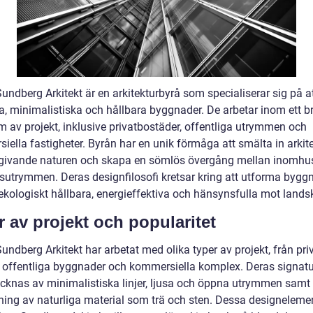
undberg Arkitekt är en arkitekturbyrå som specialiserar sig på a
, minimalistiska och hållbara byggnader. De arbetar inom ett br
m av projekt, inklusive privatbostäder, offentliga utrymmen och
ella fastigheter. Byrån har en unik förmåga att smälta in arkite
ivande naturen och skapa en sömlös övergång mellan inomhu
utrymmen. Deras designfilosofi kretsar kring att utforma bygg
ekologiskt hållbara, energieffektiva och hänsynsfulla mot lands
r av projekt och popularitet
ndberg Arkitekt har arbetat med olika typer av projekt, från pri
ill offentliga byggnader och kommersiella komplex. Deras signatu
cknas av minimalistiska linjer, ljusa och öppna utrymmen samt
ing av naturliga material som trä och sten. Dessa designeleme