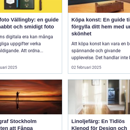
oto Vällingby: en guide
Köpa konst: En guide til
snabbt och smidigt foto
förgylla ditt hem med u
skönhet
ns digitala era kan många
liga uppgifter verka
Att köpa konst kan vara en 
ldigande. Att ordna...
spännande och givande
upplevelse. Det handlar inte b
ruari 2025
02 februari 2025
graf Stockholm
Linoljefärg: En Tidlös
ten att Fånga
Klenod för Design och