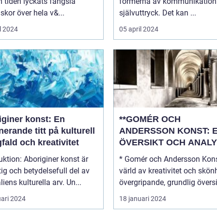
 tiden lyckats fängsla
formerna av kommunikation
kor över hela v&...
självuttryck. Det kan ...
l 2024
05 april 2024
iginer konst: En
**GOMÉR OCH
nerande titt på kulturell
ANDERSSON KONST: 
ald och kreativitet
ÖVERSIKT OCH ANALY
boriginer konst är
* Gomér och Andersson Kons
tig och betydelsefull del av
värld av kreativitet och skönhe
liens kulturella arv. Un...
övergripande, grundlig översi.
uari 2024
18 januari 2024