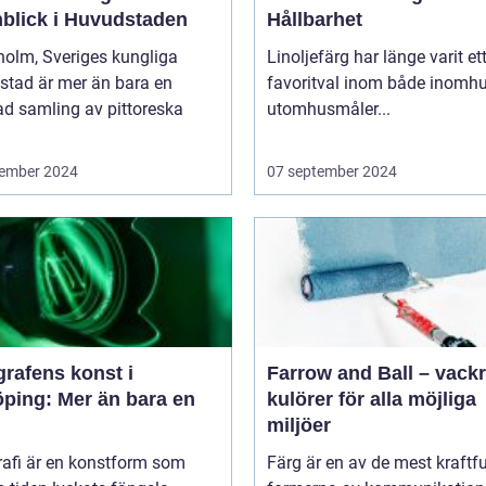
blick i Huvudstaden
Hållbarhet
holm, Sveriges kungliga
Linoljefärg har länge varit et
stad är mer än bara en
favoritval inom både inomhu
ad samling av pittoreska
utomhusmåler...
ember 2024
07 september 2024
rafens konst i
Farrow and Ball – vack
öping: Mer än bara en
kulörer för alla möjliga
miljöer
rafi är en konstform som
Färg är en av de mest kraftfu