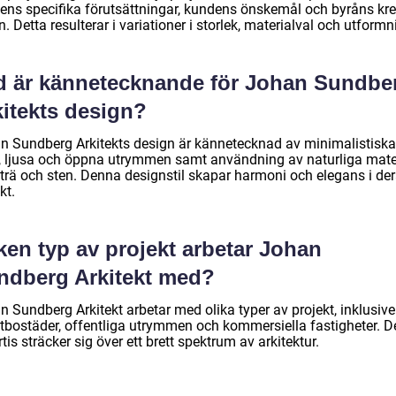
sens specifika förutsättningar, kundens önskemål och byråns kre
n. Detta resulterar i variationer i storlek, materialval och utformn
d är kännetecknande för Johan Sundbe
kitekts design?
n Sundberg Arkitekts design är kännetecknad av minimalistiska
er, ljusa och öppna utrymmen samt användning av naturliga mate
trä och sten. Denna designstil skapar harmoni och elegans i de
kt.
ken typ av projekt arbetar Johan
ndberg Arkitekt med?
 Sundberg Arkitekt arbetar med olika typer av projekt, inklusive
atbostäder, offentliga utrymmen och kommersiella fastigheter. D
tis sträcker sig över ett brett spektrum av arkitektur.