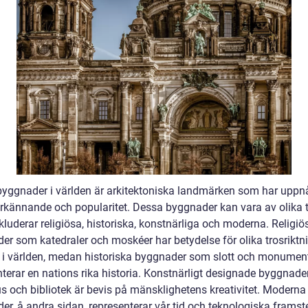
yggnader i världen är arkitektoniska landmärken som har uppn
erkännande och popularitet. Dessa byggnader kan vara av olika t
nkluderar religiösa, historiska, konstnärliga och moderna. Religiö
er som katedraler och moskéer har betydelse för olika trosriktn
 i världen, medan historiska byggnader som slott och monumen
nterar en nations rika historia. Konstnärligt designade byggnad
s och bibliotek är bevis på mänsklighetens kreativitet. Moderna
er, å andra sidan, representerar vår tid och teknologiska frams