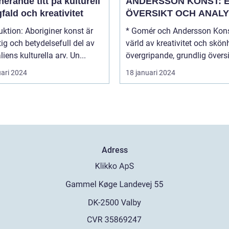
nerande titt på kulturell
ANDERSSON KONST: 
ald och kreativitet
ÖVERSIKT OCH ANALY
boriginer konst är
* Gomér och Andersson Kons
tig och betydelsefull del av
värld av kreativitet och skönhe
liens kulturella arv. Un...
övergripande, grundlig översi.
uari 2024
18 januari 2024
Adress