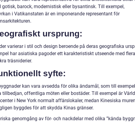
gotisk, barock, modernistisk eller bysantinsk. Till exempel,
yrkan i Vatikanstaten är en imponerande representant för
nsarkitekturen.
eografiskt ursprung:
er varierar i stil och design beroende på deras geografiska ursp
mpel har asiatiska pagoder ett karakteristiskt utseende med flera
ra träsniderier.
unktionellt syfte:
yggnader kan vara avsedda för olika ändamål, som till exempe
a tillbedjan, offentliga möten eller bostäder. Till exempel är Värl
center i New York normalt affärslokaler, medan Kinesiska mure
gligen byggdes för att skydda Kinas gränser.
storiska genomgång av för- och nackdelar med olika ”kända byggn
”