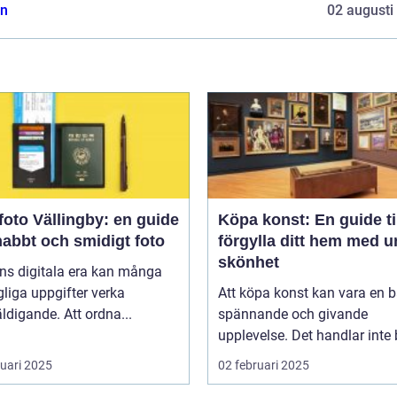
n
02 augusti
oto Vällingby: en guide
Köpa konst: En guide til
snabbt och smidigt foto
förgylla ditt hem med u
skönhet
ns digitala era kan många
liga uppgifter verka
Att köpa konst kan vara en 
ldigande. Att ordna...
spännande och givande
upplevelse. Det handlar inte b
ruari 2025
02 februari 2025