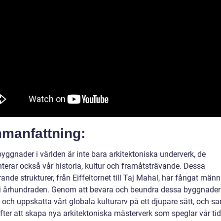
manfattning:
yggnader i världen är inte bara arkitektoniska underverk, de
nterar också vår historia, kultur och framåtsträvande. Dessa
nde strukturer, från Eiffeltornet till Taj Mahal, har fångat männ
 i århundraden. Genom att bevara och beundra dessa byggnader
 och uppskatta vårt globala kulturarv på ett djupare sätt, och sa
efter att skapa nya arkitektoniska mästerverk som speglar vår ti