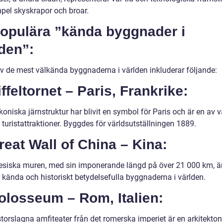
mpel skyskrapor och broar.
Populära ”kända byggnader i
den”:
v de mest välkända byggnaderna i världen inkluderar följande:
iffeltornet – Paris, Frankrike:
oniska järnstruktur har blivit en symbol för Paris och är en av 
turistattraktioner. Byggdes för världsutställningen 1889.
reat Wall of China – Kina:
esiska muren, med sin imponerande längd på över 21 000 km, ä
 kända och historiskt betydelsefulla byggnaderna i världen.
olosseum – Rom, Italien:
torslagna amfiteater från det romerska imperiet är en arkitekto