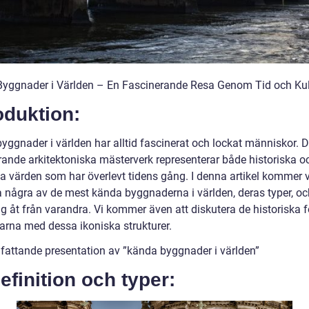
yggnader i Världen – En Fascinerande Resa Genom Tid och Kul
oduktion:
yggnader i världen har alltid fascinerat och lockat människor. 
ande arkitektoniska mästerverk representerar både historiska o
la värden som har överlevt tidens gång. I denna artikel kommer v
a några av de mest kända byggnaderna i världen, deras typer, oc
sig åt från varandra. Vi kommer även att diskutera de historiska f
arna med dessa ikoniska strukturer.
mfattande presentation av ”kända byggnader i världen”
efinition och typer: