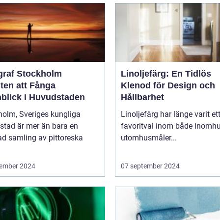
graf Stockholm
Linoljefärg: En Tidlös
ten att Fånga
Klenod för Design och
blick i Huvudstaden
Hållbarhet
holm, Sveriges kungliga
Linoljefärg har länge varit et
stad är mer än bara en
favoritval inom både inomhu
ad samling av pittoreska
utomhusmåler...
ember 2024
07 september 2024