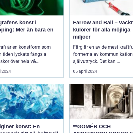
rafens konst i
Farrow and Ball – vack
öping: Mer än bara en
kulörer för alla möjliga
miljöer
rafi är en konstform som
Färg är en av de mest kraftfu
 tiden lyckats fängsla
formerna av kommunikation
kor över hela v&...
självuttryck. Det kan ...
l 2024
05 april 2024
iginer konst: En
**GOMÉR OCH