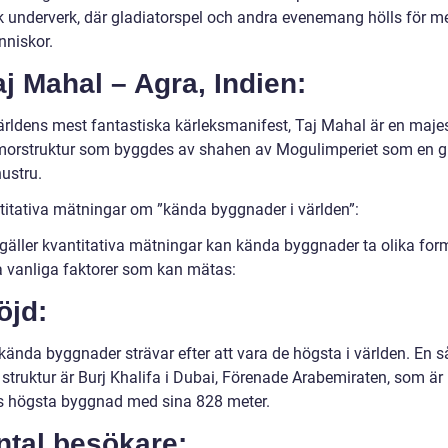
sk underverk, där gladiatorspel och andra evenemang hölls för m
niskor.
aj Mahal – Agra, Indien:
världens mest fantastiska kärleksmanifest, Taj Mahal är en majes
morstruktur som byggdes av shahen av Mogulimperiet som en g
hustru.
titativa mätningar om ”kända byggnader i världen”:
 gäller kvantitativa mätningar kan kända byggnader ta olika for
a vanliga faktorer som kan mätas:
öjd:
ända byggnader strävar efter att vara de högsta i världen. En 
struktur är Burj Khalifa i Dubai, Förenade Arabemiraten, som är
s högsta byggnad med sina 828 meter.
ntal besökare: