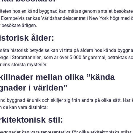
iteten hos en känd byggnad kan mätas genom antalet besökare
r. Exempelvis rankas Världshandelscentret i New York högt med 
 besökare årligen.
istorisk ålder:
mäta historisk betydelse kan vi titta på åldern hos kända byggna
nge i Storbritannien, som är över 5 000 år gammal, betraktas s
riens största mysterier.
Skillnader mellan olika ”kända
gnader i världen”
nd byggnad är unik och skiljer sig från andra på olika sätt. Här 
 de kan vara distinkta:
rkitektonisk stil:
ggnader kan vara representativa för olika arkitektoniska stilar 