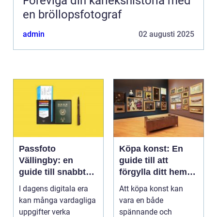
Föreviga din kärlekshistoria med
en bröllopsfotograf
admin
02 augusti 2025
Passfoto
Köpa konst: En
Vällingby: en
guide till att
guide till snabbt
förgylla ditt hem
och smidigt foto
med unik skönhet
I dagens digitala era
Att köpa konst kan
kan många vardagliga
vara en både
uppgifter verka
spännande och