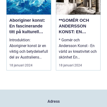
Aboriginer konst:
**GOMÉR OCH
En fascinerande
ANDERSSON
titt på kulturell
KONST: EN
mångfald och
ÖVERSIKT OCH
Introduktion:
* Gomér och
kreativitet
ANALYS**
Aboriginer konst är en
Andersson Konst - En
viktig och betydelsefull
värld av kreativitet och
del av Australiens
skönhet En
kulturella arv. Un...
övergripande, grundlig
18 januari 2024
18 januari 2024
översi...
Adress