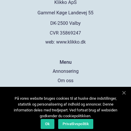
web:
www.klikko.dk
Menu
Annonsering
Om oss
Cookies
På vores website bruges cookies til at huske dine indstillinger,
Kontakta oss
statistik og personalisering af indhold og annoncer. Denne
Sitemap
information deles med tredjepart. Ved fortsat brug af websiden
godkender du cookiepolitikken.
Ok
Privatlivspolitik