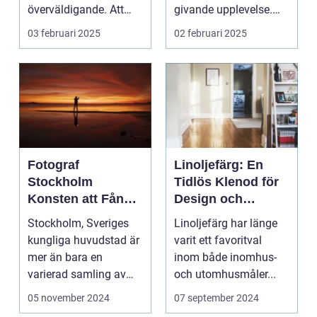
överväldigande. Att
givande upplevelse.
ordna...
Det handlar inte b...
03 februari 2025
02 februari 2025
Fotograf
Linoljefärg: En
Stockholm
Tidlös Klenod för
Konsten att Fånga
Design och
Ögonblick i
Hållbarhet
Stockholm, Sveriges
Linoljefärg har länge
Huvudstaden
kungliga huvudstad är
varit ett favoritval
mer än bara en
inom både inomhus-
varierad samling av
och utomhusmåler...
pittoreska &o...
05 november 2024
07 september 2024