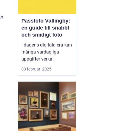
er
Passfoto Vällingby:
en guide till snabbt
och smidigt foto
I dagens digitala era kan
många vardagliga
uppgifter verka
överväldigande. Att
03 februari 2025
ordna ett passfoto
Vällingby
är en av dem,
men oroa dig inte, det
behö...