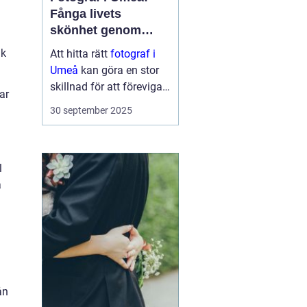
Fånga livets
skönhet genom
linsen
ik
Att hitta rätt
fotograf i
Umeå
kan göra en stor
skillnad för att föreviga
ar
minnesvärda ögonblick i
30 september 2025
ditt liv. En engagerad
fotograf kan verkligen
fånga de stunder so...
l
a
ån