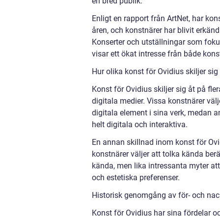
en bred publik.
Enligt en rapport från ArtNet, har ko
åren, och konstnärer har blivit erkän
Konserter och utställningar som fokuse
visar ett ökat intresse från både kon
Hur olika konst för Ovidius skiljer si
Konst för Ovidius skiljer sig åt på f
digitala medier. Vissa konstnärer välj
digitala element i sina verk, medan 
helt digitala och interaktiva.
En annan skillnad inom konst för Ovi
konstnärer väljer att tolka kända ber
kända, men lika intressanta myter att
och estetiska preferenser.
Historisk genomgång av för- och nack
Konst för Ovidius har sina fördelar 