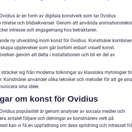
vidius är en form av digitala konstverk som tar Ovidius
nom rörelse och bildsekvenser. Genom att använda animationstekn
cker intresse och engagemang hos betraktaren.
nnande ny utveckling inom konst för Ovidius. Konstnärer kombiner
tt skapa upplevelser som går bortom enbart visuell konst.
erken genom att delta i installationen och bli en del av
sträcker sig från moderna tolkningar av klassiska mytologier til
r. Konstnärer använder olika tekniker och metoder för att ge sin
municera sina idéer.
ngar om konst för Ovidius
r Ovidius popularitet är genom analyser av sociala medier och
ra antalet följare och delningar av konstnärers verk på
est kan vi få en uppfattning om dess spridning och intresset fr