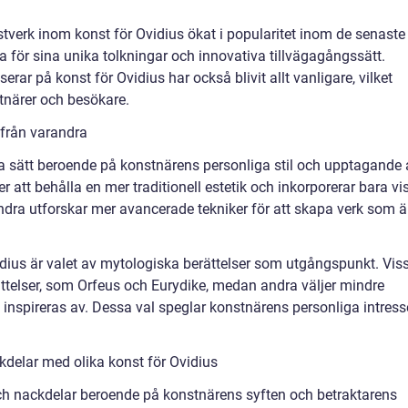
nstverk inom konst för Ovidius ökat i popularitet inom de senaste
da för sina unika tolkningar och innovativa tillvägagångssätt.
rar på konst för Ovidius har också blivit allt vanligare, vilket
stnärer och besökare.
g från varandra
lera sätt beroende på konstnärens personliga stil och upptagande
er att behålla en mer traditionell estetik och inkorporerar bara vi
andra utforskar mer avancerade tekniker för att skapa verk som ä
dius är valet av mytologiska berättelser som utgångspunkt. Vis
ättelser, som Orfeus och Eurydike, medan andra väljer mindre
 inspireras av. Dessa val speglar konstnärens personliga intres
delar med olika konst för Ovidius
och nackdelar beroende på konstnärens syften och betraktarens