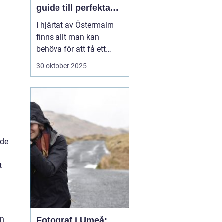
guide till perfekta
ID-bilder
I hjärtat av Östermalm
finns allt man kan
behöva för att få ett
perfekt körkorts- eller ID-
30 oktober 2025
foto. Oavsett om det är
dags att förnya körkortet
eller om du behöver ett
foto till ditt pass eller id-
kort,...
nde
t
än
Fotograf i Umeå: