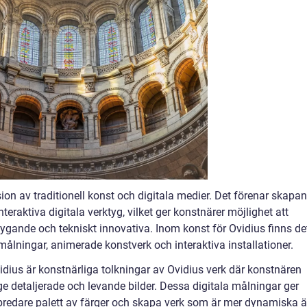
on av traditionell konst och digitala medier. Det förenar skapa
raktiva digitala verktyg, vilket ger konstnärer möjlighet att
tygande och tekniskt innovativa. Inom konst för Ovidius finns de
a målningar, animerade konstverk och interaktiva installationer.
idius är konstnärliga tolkningar av Ovidius verk där konstnären
rge detaljerade och levande bilder. Dessa digitala målningar ger
 bredare palett av färger och skapa verk som är mer dynamiska 