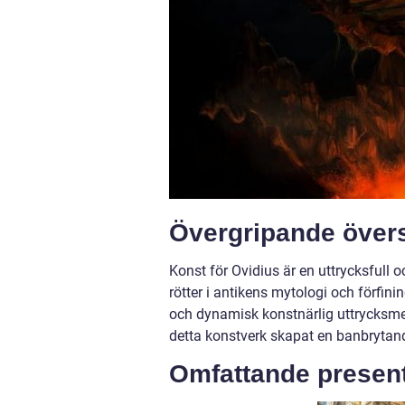
Övergripande övers
Konst för Ovidius är en uttrycksfull 
rötter i antikens mytologi och förfin
och dynamisk konstnärlig uttrycksme
detta konstverk skapat en banbrytande
Omfattande present