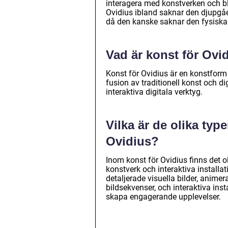
interagera med konstverken och bli
Ovidius ibland saknar den djupgåe
då den kanske saknar den fysiska 
Vad är konst för Ovi
Konst för Ovidius är en konstform
fusion av traditionell konst och d
interaktiva digitala verktyg.
Vilka är de olika typ
Ovidius?
Inom konst för Ovidius finns det o
konstverk och interaktiva installa
detaljerade visuella bilder, animer
bildsekvenser, och interaktiva inst
skapa engagerande upplevelser.