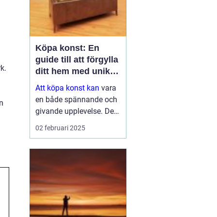
Köpa konst: En
guide till att förgylla
k.
ditt hem med unik
a
skönhet
Att köpa konst kan
vara
en både spännande och
en
givande upplevelse. Det
handlar inte bara om att
02 februari 2025
fylla ett tomt utrymme
på väggen, utan det är
en investering i estetik,
kultur och ...