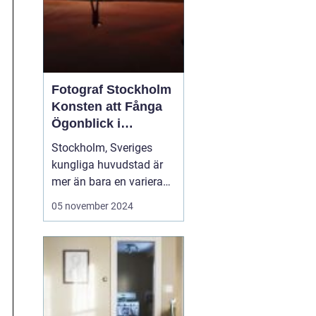
Fotograf Stockholm
Konsten att Fånga
Ögonblick i
Huvudstaden
Stockholm, Sveriges
kungliga huvudstad är
mer än bara en varierad
samling av pittoreska
05 november 2024
öar, historiska
byggnader och
pulserande stadsliv; det
är en inspirationskälla
för artister och kreatörer
av alla slag. I synne...