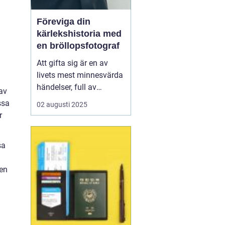
Föreviga din
kärlekshistoria med
en bröllopsfotograf
Att gifta sig är en av
livets mest minnesvärda
händelser, full av
 av
känslomässiga
ssa
02 augusti 2025
ögonblick och detaljer
r
som kan göra även de
mest noggrant
sa
planerade dagen
oförutsägbara. Här
sen
kommer bröllopsfo...