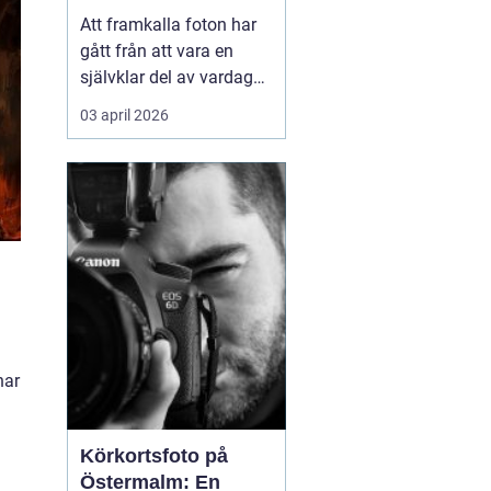
Att framkalla foton har
gått från att vara en
självklar del av vardagen
till något många skjuter
03 april 2026
upp. Mobilen är full av
bilder, men väggarna är
tomma. Samtidigt har
viljan att omge sig med
personliga motiv...
har
Körkortsfoto på
Östermalm: En