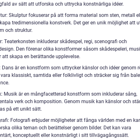
ald av sätt att utforska och uttrycka konstnärliga idéer.
tur: Skulptur fokuserar på att forma material som sten, metall ell
skapa tredimensionella konstverk. Det ger en unik möjlighet att u
m och struktur.
r: Teaterkonsten inkluderar skådespel, regi, scenografi och
esign. Den förenar olika konstformer såsom skådespeleri, mus
r att skapa en berättande upplevelse.
: Dans är en konstform som uttrycker känslor och idéer genom rö
vara klassiskt, samtida eller folklivligt och sträcker sig från balett
ance.
k: Musik är en mångfacetterad konstform som inkluderar sång,
entala verk och komposition. Genom musik kan känslor och st
s på ett unikt sätt.
grafi: Fotografi erbjuder möjligheter att fånga världen med en k
orska olika teman och berättelser genom bilder. Det kan vara
ärt, konceptuellt eller konstnärligt i sitt tillvägagångssätt.