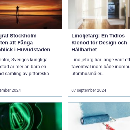
graf Stockholm
Linoljefärg: En Tidlös
ten att Fånga
Klenod för Design och
blick i Huvudstaden
Hållbarhet
holm, Sveriges kungliga
Linoljefärg har länge varit et
stad är mer än bara en
favoritval inom både inomhu
ad samling av pittoreska
utomhusmåler...
ember 2024
07 september 2024