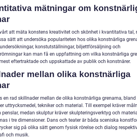
titativa mätningar om konstnärli
nar
vårt att mäta konstens kreativitet och skönhet i kvantitativa tal,
ssa sätt att undersöka populariteten hos olika konstnärliga grena
ndersökningar, konstutställningar, biljettförsäljning och
römningar kan man få en uppfattning om vilka konstnärliga gr
mest eftertraktade och uppskattade av publik och konstnärer.
lnader mellan olika konstnärliga
nar
s en rad skillnader mellan de olika konstnärliga grenarna, bland
er uttrycksmedel, tekniker och material. Till exempel kräver mål
h penslar, medan skulptur kräver skulpteringsverktyg och materi
mas i tre dimensioner. Dans och teater är båda sceniska konstfo
ycker sig på olika sätt genom fysisk rörelse och dialog respekti
afi och musik.