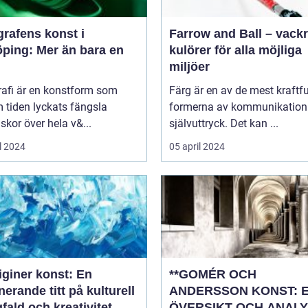
rafens konst i
Farrow and Ball – vack
öping: Mer än bara en
kulörer för alla möjliga
miljöer
rafi är en konstform som
Färg är en av de mest kraftfu
 tiden lyckats fängsla
formerna av kommunikation
kor över hela v&...
självuttryck. Det kan ...
l 2024
05 april 2024
iginer konst: En
**GOMÉR OCH
nerande titt på kulturell
ANDERSSON KONST: 
ald och kreativitet
ÖVERSIKT OCH ANALY