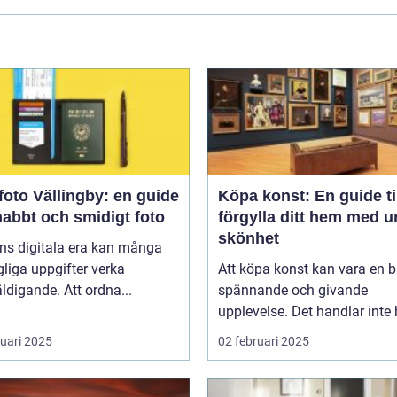
oto Vällingby: en guide
Köpa konst: En guide til
snabbt och smidigt foto
förgylla ditt hem med u
skönhet
ns digitala era kan många
liga uppgifter verka
Att köpa konst kan vara en 
ldigande. Att ordna...
spännande och givande
upplevelse. Det handlar inte b
ruari 2025
02 februari 2025