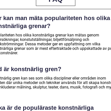
r kan man mäta populariteten hos olika
nstnärliga grenar?
lariteten hos olika konstnärliga grenar kan mätas genom
sökningar, konstutställningar, biljettförsäljning och
kströmningar. Dessa metoder ger en uppfattning om vilka
tnärliga grenar som är mest eftertraktade och uppskattade av p
konstnärer.
d är konstnärlig gren?
tnärlig gren kan ses som olika discipliner eller områden inom
ten där unika metoder och tekniker används för att skapa konst
nkluderar målning, skulptur, teater, dans, musik, fotografi och m
ka är de populäraste konstnärliga