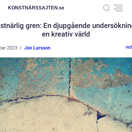
KONSTNÄRSSAJTEN.
se
stnärlig gren: En djupgående undersöknin
en kreativ värld
red
ber 2023
Jon Larsson