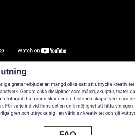
lutning
liga grenar erbjuder en mängd olika sätt att uttrycka kreativitet
nstverk. Genom olika discipliner som måleri, skulptur, teater, d
ch fotografi har människor genom historien skapat verk som be
ar. För varje individ finns det en unik möjlighet att hitta sin egen
liga gren och uttrycka sig i en värld av kreativitet och självuttry
FAQ