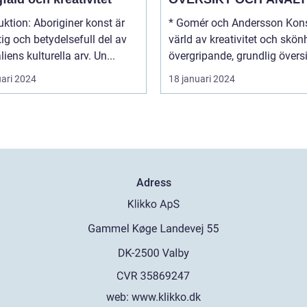
boriginer konst är
* Gomér och Andersson Kons
tig och betydelsefull del av
värld av kreativitet och skönhe
liens kulturella arv. Un...
övergripande, grundlig översi.
uari 2024
18 januari 2024
Adress
web:
www.klikko.dk