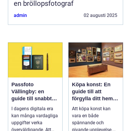
en bröllopsfotograf
admin
02 augusti 2025
Passfoto
Köpa konst: En
Vällingby: en
guide till att
guide till snabbt
förgylla ditt hem
och smidigt foto
med unik skönhet
I dagens digitala era
Att köpa konst kan
kan många vardagliga
vara en både
uppgifter verka
spännande och
överväldigande. Att
givande upplevelse.