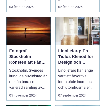
ordna...
Det handlar inte b...
03 februari 2025
02 februari 2025
Fotograf
Linoljefärg: En
Stockholm
Tidlös Klenod för
Konsten att Fånga
Design och
Ögonblick i
Hållbarhet
Stockholm, Sveriges
Linoljefärg har länge
Huvudstaden
kungliga huvudstad är
varit ett favoritval
mer än bara en
inom både inomhus-
varierad samling av
och utomhusmåler...
pittoreska &o...
05 november 2024
07 september 2024