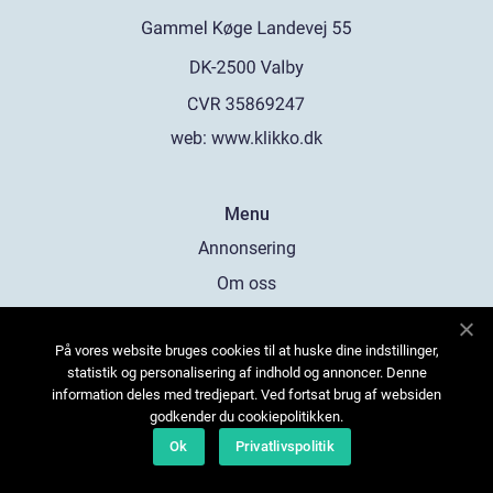
web:
www.klikko.dk
Menu
Annonsering
Om oss
Cookies
På vores website bruges cookies til at huske dine indstillinger,
Kontakta oss
statistik og personalisering af indhold og annoncer. Denne
Sitemap
information deles med tredjepart. Ved fortsat brug af websiden
godkender du cookiepolitikken.
Ok
Privatlivspolitik