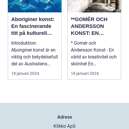
Aboriginer konst:
**GOMÉR OCH
En fascinerande
ANDERSSON
titt på kulturell
KONST: EN
mångfald och
ÖVERSIKT OCH
Introduktion:
* Gomér och
kreativitet
ANALYS**
Aboriginer konst är en
Andersson Konst - En
viktig och betydelsefull
värld av kreativitet och
del av Australiens
skönhet En
kulturella arv. Un...
övergripande, grundlig
18 januari 2024
18 januari 2024
översi...
Adress