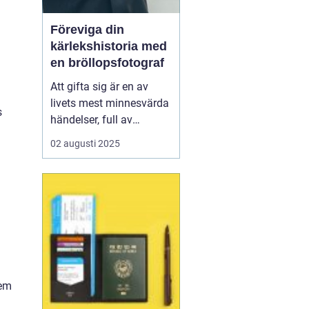
Föreviga din
kärlekshistoria med
en bröllopsfotograf
Att gifta sig är en av
livets mest minnesvärda
s
händelser, full av
känslomässiga
02 augusti 2025
ögonblick och detaljer
som kan göra även de
mest noggrant
planerade dagen
oförutsägbara. Här
kommer bröllopsfo...
dem