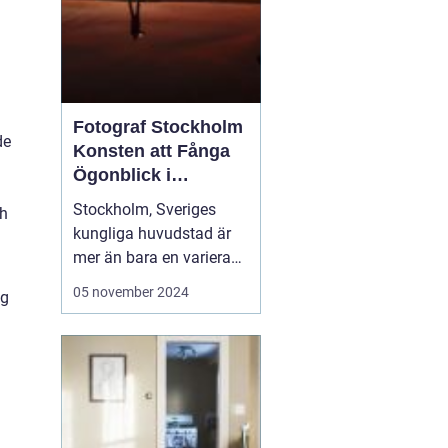
Fotograf Stockholm
de
Konsten att Fånga
Ögonblick i
Huvudstaden
Stockholm, Sveriges
ch
kungliga huvudstad är
mer än bara en varierad
samling av pittoreska
05 november 2024
yg
öar, historiska
byggnader och
pulserande stadsliv; det
är en inspirationskälla
för artister och kreatörer
av alla slag. I synne...