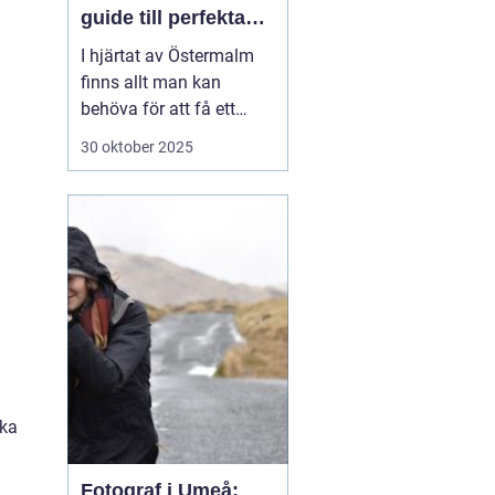
guide till perfekta
ID-bilder
I hjärtat av Östermalm
finns allt man kan
behöva för att få ett
perfekt körkorts- eller ID-
30 oktober 2025
foto. Oavsett om det är
dags att förnya körkortet
eller om du behöver ett
foto till ditt pass eller id-
kort,...
ika
Fotograf i Umeå: