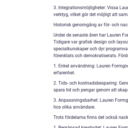
3. Integrationsmöjligheter: Vissa L
verktyg, vilket gör det möjligt att sam
Historisk genomgång av för- och nac
Under de senaste åren har Lauren Fo
Tidigare var grafisk design och lay
specialkunskaper och dyr programva
förenklats och demokratiserats. För
1. Enkel användning: Lauren Formgiva
erfarenhet.
2. Tids- och kostnadsbesparing: Gen
spara tid och pengar genom att skapa 
3. Anpassningsbarhet: Lauren Formgi
hos olika användare.
Trots fördelarna finns det också nac
1. Begränsad kreativitet: Lauren For