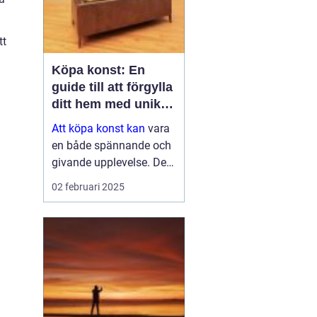
tt
Köpa konst: En
guide till att förgylla
ditt hem med unik
skönhet
Att köpa konst kan
vara
en både spännande och
givande upplevelse. Det
handlar inte bara om att
02 februari 2025
fylla ett tomt utrymme
på väggen, utan det är
en investering i estetik,
kultur och ...