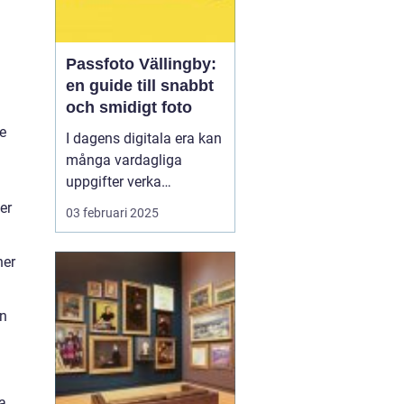
Passfoto Vällingby:
en guide till snabbt
och smidigt foto
e
I dagens digitala era kan
många vardagliga
uppgifter verka
överväldigande. Att
er
03 februari 2025
ordna ett passfoto
Vällingby
är en av dem,
ner
men oroa dig inte, det
behö...
en
a