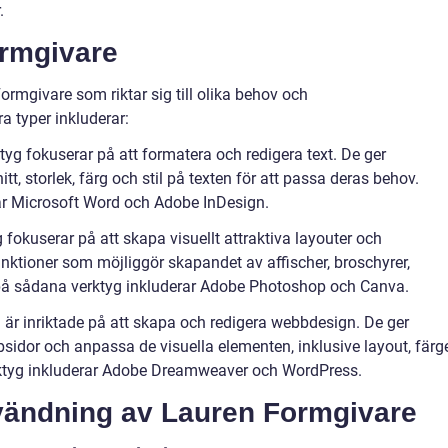
.
ormgivare
Formgivare som riktar sig till olika behov och
 typer inkluderar:
tyg fokuserar på att formatera och redigera text. De ger
t, storlek, färg och stil på texten för att passa deras behov.
ar Microsoft Word och Adobe InDesign.
 fokuserar på att skapa visuellt attraktiva layouter och
ktioner som möjliggör skapandet av affischer, broschyrer,
på sådana verktyg inkluderar Adobe Photoshop och Canva.
är inriktade på att skapa och redigera webbdesign. De ger
idor och anpassa de visuella elementen, inklusive layout, färg
rktyg inkluderar Adobe Dreamweaver och WordPress.
vändning av Lauren Formgivare