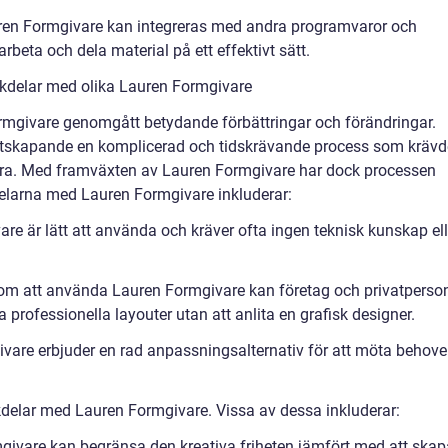
auren Formgivare kan integreras med andra programvaror och
arbeta och dela material på ett effektivt sätt.
kdelar med olika Lauren Formgivare
rmgivare genomgått betydande förbättringar och förändringar.
outskapande en komplicerad och tidskrävande process som krävd
ra. Med framväxten av Lauren Formgivare har dock processen
delarna med Lauren Formgivare inkluderar:
re är lätt att använda och kräver ofta ingen teknisk kunskap ell
om att använda Lauren Formgivare kan företag och privatperso
professionella layouter utan att anlita en grafisk designer.
vare erbjuder en rad anpassningsalternativ för att möta behov
kdelar med Lauren Formgivare. Vissa av dessa inkluderar:
mgivare kan begränsa den kreativa friheten jämfört med att skap