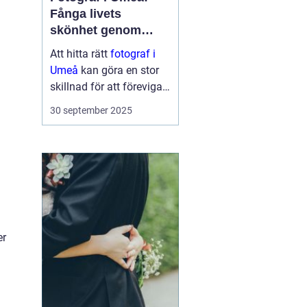
Fånga livets
skönhet genom
linsen
Att hitta rätt
fotograf i
Umeå
kan göra en stor
skillnad för att föreviga
minnesvärda ögonblick i
30 september 2025
ditt liv. En engagerad
fotograf kan verkligen
fånga de stunder so...
er