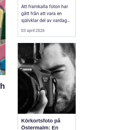
Att framkalla foton har
gått från att vara en
självklar del av vardagen
till något många skjuter
03 april 2026
upp. Mobilen är full av
bilder, men väggarna är
tomma. Samtidigt har
viljan att omge sig med
personliga motiv...
ch
Körkortsfoto på
Östermalm: En