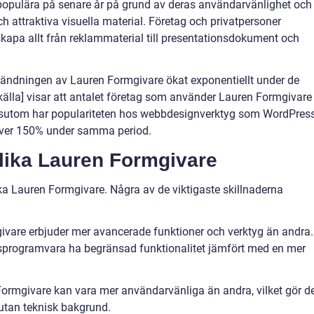
 populära på senare år på grund av deras användarvänlighet och
 attraktiva visuella material. Företag och privatpersoner
kapa allt från reklammaterial till presentationsdokument och
vändningen av Lauren Formgivare ökat exponentiellt under de
källa] visar att antalet företag som använder Lauren Formgivare
sutom har populariteten hos webbdesignverktyg som WordPres
ver 150% under samma period.
olika Lauren Formgivare
ika Lauren Formgivare. Några av de viktigaste skillnaderna
givare erbjuder mer avancerade funktioner och verktyg än andra.
ngsprogramvara ha begränsad funktionalitet jämfört med en mer
Formgivare kan vara mer användarvänliga än andra, vilket gör 
 utan teknisk bakgrund.