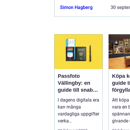
Simon Hagberg
30 septe
Passfoto
Köpa k
Vällingby: en
guide ti
guide till snabbt
förgyll
och smidigt foto
med un
I dagens digitala era
Att köpa
skönhe
kan många
vara en 
vardagliga uppgifter
spännan
verka
givande 
överväldigande. Att
Det handl