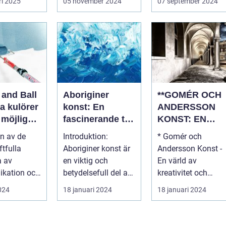
ri 2025
05 november 2024
07 september 2024
 and Ball
Aboriginer
**GOMÉR OCH
a kulörer
konst: En
ANDERSSON
a möjliga
fascinerande titt
KONST: EN
på kulturell
ÖVERSIKT OC
en av de
Introduktion:
* Gomér och
mångfald och
ANALYS**
ftfulla
Aboriginer konst är
Andersson Konst -
kreativitet
a av
en viktig och
En värld av
kation och
betydelsefull del av
kreativitet och
yck. Det kan
Australiens
skönhet En
2024
18 januari 2024
18 januari 2024
kulturella arv. Un...
övergripande,
grundlig översi...