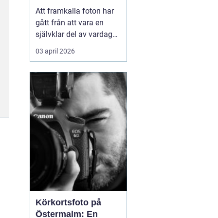
Att framkalla foton har
gått från att vara en
självklar del av vardagen
till något många skjuter
03 april 2026
upp. Mobilen är full av
bilder, men väggarna är
tomma. Samtidigt har
viljan att omge sig med
personliga motiv...
Körkortsfoto på
Östermalm: En