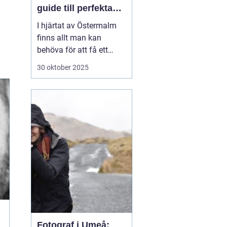
guide till perfekta
ID-bilder
I hjärtat av Östermalm
finns allt man kan
behöva för att få ett
perfekt körkorts- eller ID-
30 oktober 2025
foto. Oavsett om det är
dags att förnya körkortet
eller om du behöver ett
foto till ditt pass eller id-
kort,...
Fotograf i Umeå: