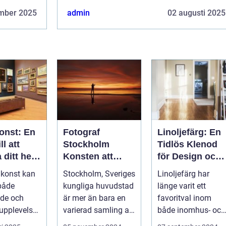
mber 2025
admin
02 augusti 2025
onst: En
Fotograf
Linoljefärg: En
ll att
Stockholm
Tidlös Klenod
a ditt hem
Konsten att
för Design och
ik
Fånga
Hållbarhet
 konst kan
Stockholm, Sveriges
Linoljefärg har
t
Ögonblick i
både
kungliga huvudstad
länge varit ett
Huvudstaden
de och
är mer än bara en
favoritval inom
upplevelse.
varierad samling av
både inomhus- och
ar inte b...
pittoreska &o...
utomhusmåler...