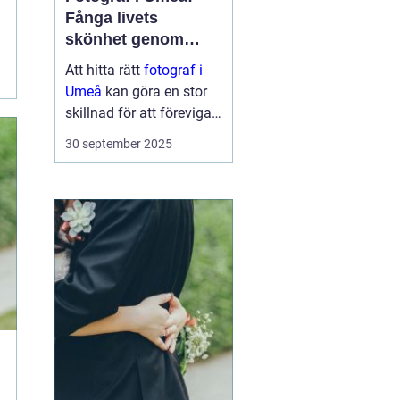
Fånga livets
skönhet genom
linsen
Att hitta rätt
fotograf i
Umeå
kan göra en stor
skillnad för att föreviga
minnesvärda ögonblick i
30 september 2025
ditt liv. En engagerad
fotograf kan verkligen
fånga de stunder so...