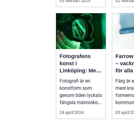
03 februari 2025
02 februa
ordna...
Fotografens
Farrow
konst i
– vackr
Linköping: Mer
för all
än bara en bild
miljöer
Fotografi är en
Färg är 
konstform som
mest kra
genom tiden lyckats
formern
fängsla människor
kommuni
över hela v&...
självuttr
24 april 2024
05 april 
...