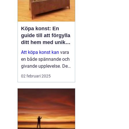
Köpa konst: En
guide till att förgylla
ditt hem med unik
skönhet
Att köpa konst kan
vara
en både spännande och
givande upplevelse. Det
handlar inte bara om att
02 februari 2025
fylla ett tomt utrymme
på väggen, utan det är
en investering i estetik,
kultur och ...