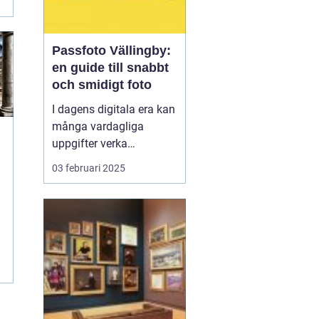
Passfoto Vällingby:
en guide till snabbt
och smidigt foto
I dagens digitala era kan
många vardagliga
uppgifter verka
överväldigande. Att
03 februari 2025
ordna ett passfoto
H
Vällingby
är en av dem,
men oroa dig inte, det
behö...