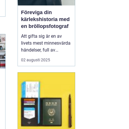
Föreviga din
kärlekshistoria med
en bröllopsfotograf
Att gifta sig är en av
livets mest minnesvärda
händelser, full av
känslomässiga
02 augusti 2025
ögonblick och detaljer
som kan göra även de
mest noggrant
planerade dagen
oförutsägbara. Här
kommer bröllopsfo...