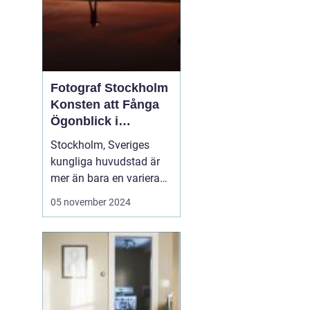
Fotograf Stockholm
Konsten att Fånga
Ögonblick i
Huvudstaden
Stockholm, Sveriges
kungliga huvudstad är
mer än bara en varierad
samling av pittoreska
05 november 2024
öar, historiska
byggnader och
pulserande stadsliv; det
är en inspirationskälla
för artister och kreatörer
av alla slag. I synne...