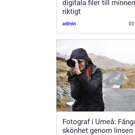
digitala filer till minne
riktigt
admin
03
Fotograf i Umeå: Fånga
skönhet genom linsen