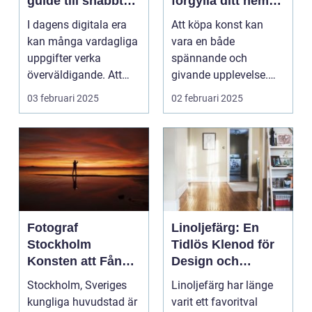
guide till snabbt
förgylla ditt hem
och smidigt foto
med unik skönhet
I dagens digitala era
Att köpa konst kan
kan många vardagliga
vara en både
uppgifter verka
spännande och
överväldigande. Att
givande upplevelse.
ordna...
Det handlar inte b...
03 februari 2025
02 februari 2025
Fotograf
Linoljefärg: En
Stockholm
Tidlös Klenod för
Konsten att Fånga
Design och
Ögonblick i
Hållbarhet
Stockholm, Sveriges
Linoljefärg har länge
Huvudstaden
kungliga huvudstad är
varit ett favoritval