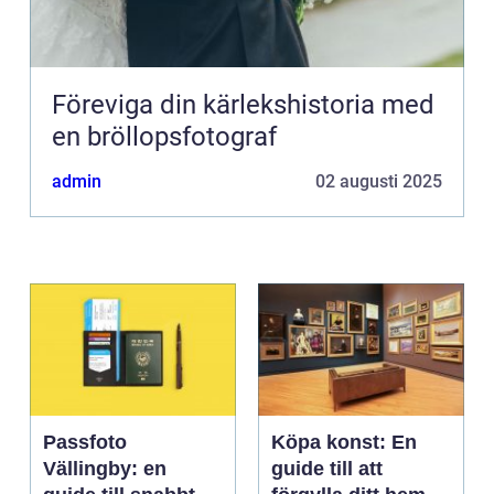
Föreviga din kärlekshistoria med
en bröllopsfotograf
admin
02 augusti 2025
Passfoto
Köpa konst: En
Vällingby: en
guide till att