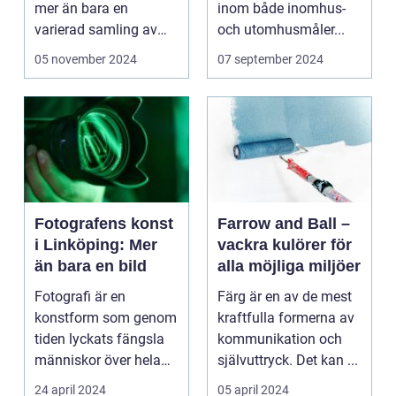
mer än bara en
inom både inomhus-
varierad samling av
och utomhusmåler...
pittoreska &o...
05 november 2024
07 september 2024
Fotografens konst
Farrow and Ball –
i Linköping: Mer
vackra kulörer för
än bara en bild
alla möjliga miljöer
Fotografi är en
Färg är en av de mest
konstform som genom
kraftfulla formerna av
tiden lyckats fängsla
kommunikation och
människor över hela
självuttryck. Det kan ...
v&...
24 april 2024
05 april 2024