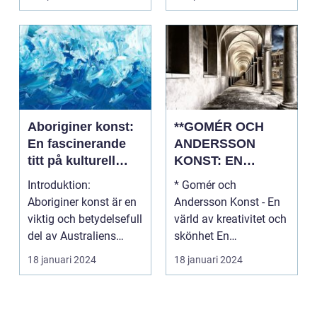
Aboriginer konst:
**GOMÉR OCH
En fascinerande
ANDERSSON
titt på kulturell
KONST: EN
mångfald och
ÖVERSIKT OCH
Introduktion:
* Gomér och
kreativitet
ANALYS**
Aboriginer konst är en
Andersson Konst - En
viktig och betydelsefull
värld av kreativitet och
del av Australiens
skönhet En
kulturella arv. Un...
övergripande, grundlig
18 januari 2024
18 januari 2024
översi...