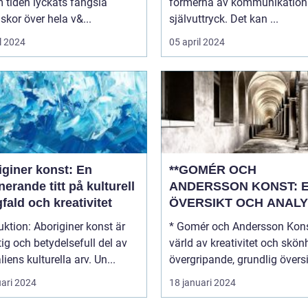
 tiden lyckats fängsla
formerna av kommunikation
kor över hela v&...
självuttryck. Det kan ...
l 2024
05 april 2024
iginer konst: En
**GOMÉR OCH
nerande titt på kulturell
ANDERSSON KONST: 
ald och kreativitet
ÖVERSIKT OCH ANALY
boriginer konst är
* Gomér och Andersson Kons
tig och betydelsefull del av
värld av kreativitet och skönhe
liens kulturella arv. Un...
övergripande, grundlig översi.
uari 2024
18 januari 2024