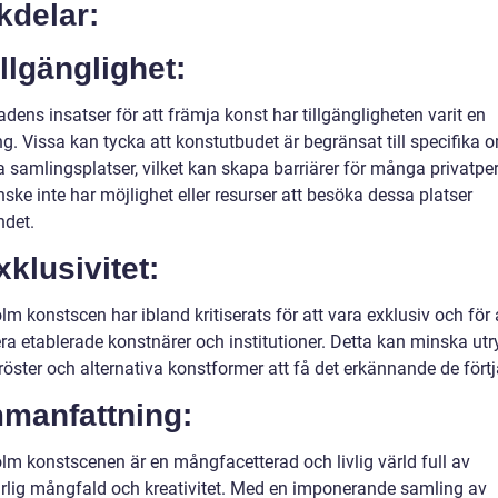
kdelar:
illgänglighet:
adens insatser för att främja konst har tillgängligheten varit en
g. Vissa kan tycka att konstutbudet är begränsat till specifika
a samlingsplatser, vilket kan skapa barriärer för många privatpe
ke inte har möjlighet eller resurser att besöka dessa platser
ndet.
xklusivitet:
m konstscen har ibland kritiserats för att vara exklusiv och för 
era etablerade konstnärer och institutioner. Detta kan minska u
röster och alternativa konstformer att få det erkännande de förtj
manfattning:
lm konstscenen är en mångfacetterad och livlig värld full av
rlig mångfald och kreativitet. Med en imponerande samling av