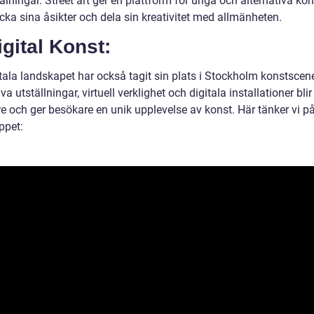
ningar. Street art ger en plattform för unga och alternativa kon
ycka sina åsikter och dela sin kreativitet med allmänheten.
igital Konst:
itala landskapet har också tagit sin plats i Stockholm konstscen
iva utställningar, virtuell verklighet och digitala installationer blir 
re och ger besökare en unik upplevelse av konst. Här tänker vi p
ppet: