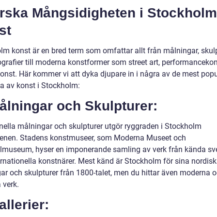
orska Mångsidigheten i Stockholm
st
lm konst är en bred term som omfattar allt från målningar, skul
ografier till moderna konstformer som street art, performanceko
 konst. Här kommer vi att dyka djupare in i några av de mest pop
a av konst i Stockholm:
ålningar och Skulpturer:
onella målningar och skulpturer utgör ryggraden i Stockholm
enen. Stadens konstmuseer, som Moderna Museet och
lmuseum, hyser en imponerande samling av verk från kända s
ernationella konstnärer. Mest känd är Stockholm för sina nordis
ar och skulpturer från 1800-talet, men du hittar även moderna 
 verk.
allerier: