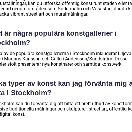
utställningar, kan du utforska offentlig konst runt staden eller t
enad genom områden som Södermalm och Vasastan, där du k
äcka vibrant street art och muralmålningar.
 är några populära konstgallerier i
ockholm?
a av de populära konstgallerierna i Stockholm inkluderar Liljeva
eri Magnus Karlsson och Galleri Andersson/Sandström. Dessa
rier stolt presenterar nya konstnärer och samtida konstverk.
ka typer av konst kan jag förvänta mig a
ta i Stockholm?
ckholm kan du förvänta dig att hitta ett brett utbud av konstform
sive traditionella målningar och skulpturer, street art, offentlig k
igital konst.