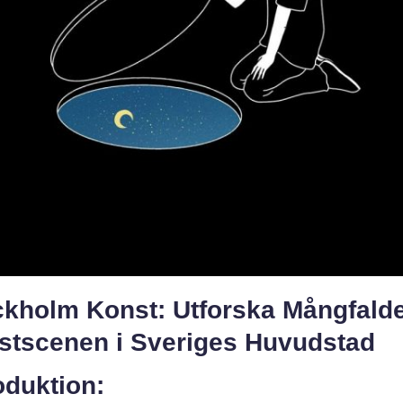
ckholm Konst: Utforska Mångfalde
stscenen i Sveriges Huvudstad
oduktion: