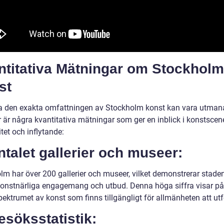
ntitativa Mätningar om Stockholm
st
a den exakta omfattningen av Stockholm konst kan vara utman
 är några kvantitativa mätningar som ger en inblick i konstsce
tet och inflytande:
ntalet gallerier och museer:
lm har över 200 gallerier och museer, vilket demonstrerar stade
konstnärliga engagemang och utbud. Denna höga siffra visar på
ektrumet av konst som finns tillgängligt för allmänheten att utf
esöksstatistik: