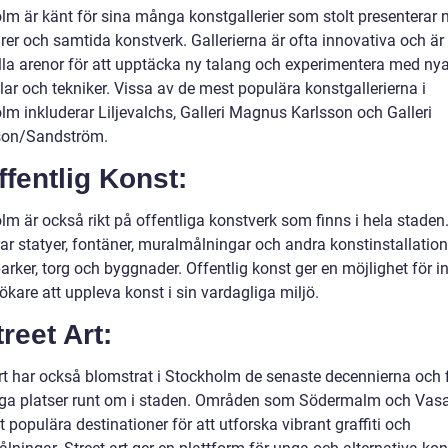
lm är känt för sina många konstgallerier som stolt presenterar 
rer och samtida konstverk. Gallerierna är ofta innovativa och är
lla arenor för att upptäcka ny talang och experimentera med ny
lar och tekniker. Vissa av de mest populära konstgallerierna i
lm inkluderar Liljevalchs, Galleri Magnus Karlsson och Galleri
son/Sandström.
ffentlig Konst:
lm är också rikt på offentliga konstverk som finns i hela staden
rar statyer, fontäner, muralmålningar och andra konstinstallatio
arker, torg och byggnader. Offentlig konst ger en möjlighet för 
kare att uppleva konst i sin vardagliga miljö.
treet Art:
art har också blomstrat i Stockholm de senaste decennierna och 
a platser runt om i staden. Områden som Södermalm och Vas
it populära destinationer för att utforska vibrant graffiti och