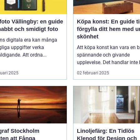
oto Vällingby: en guide
Köpa konst: En guide til
snabbt och smidigt foto
förgylla ditt hem med u
skönhet
ns digitala era kan många
liga uppgifter verka
Att köpa konst kan vara en 
ldigande. Att ordna...
spännande och givande
upplevelse. Det handlar inte b
ruari 2025
02 februari 2025
graf Stockholm
Linoljefärg: En Tidlös
ten att Fånga
Klenod för Design och