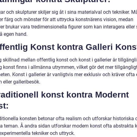
r och skulpturer skiljer sig åt i sina materialval och tekniker. M
r färg och mönster för att uttrycka konstnärens vision, medan
er brukar vara tredimensionella figurer som kan interagera eller 
på egen hand.
ffentlig Konst kontra Galleri Kons
g skillnad mellan offentlig konst och konst i gallerier är tillgängl
g konst finns i allmänna utrymmen, vilket gör det mer tillgängligt
ten. Konst i gallerier är vanligtvis mer exklusiv och kräver ofta 
eller galleribesök.
raditionell konst kontra Modernt
t:
itionella konsten betonar ofta realism och utforskar historiska 
lla teman. Å andra sidan utforskar modern konst ofta abstrakta 
xperimentella tekniker och uttryck.