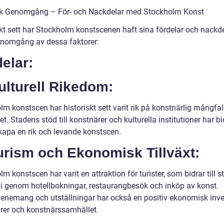
sk Genomgång – För- och Nackdelar med Stockholm Konst
skt sett har Stockholm konstscenen haft sina fördelar och nackde
enomgång av dessa faktorer:
elar:
ulturell Rikedom:
lm konstscen har historiskt sett varit rik på konstnärlig mångfa
tet. Stadens stöd till konstnärer och kulturella institutioner har bi
 skapa en rik och levande konstscen.
urism och Ekonomisk Tillväxt:
m konstscen har varit en attraktion för turister, som bidrar till 
 genom hotellbokningar, restaurangbesök och inköp av konst.
enemang och utställningar har också en positiv ekonomisk inv
rer och konstnärssamhället.