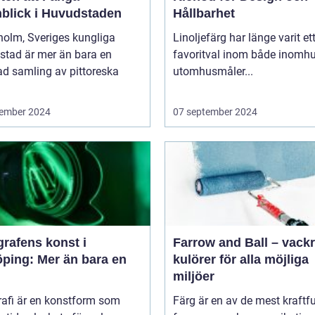
blick i Huvudstaden
Hållbarhet
holm, Sveriges kungliga
Linoljefärg har länge varit et
stad är mer än bara en
favoritval inom både inomhu
ad samling av pittoreska
utomhusmåler...
ember 2024
07 september 2024
rafens konst i
Farrow and Ball – vack
öping: Mer än bara en
kulörer för alla möjliga
miljöer
rafi är en konstform som
Färg är en av de mest kraftfu