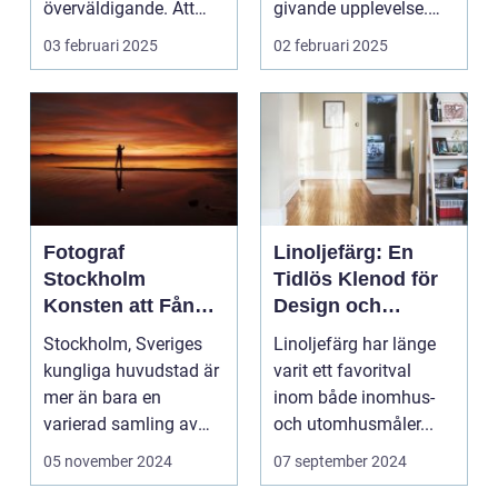
överväldigande. Att
givande upplevelse.
ordna...
Det handlar inte b...
03 februari 2025
02 februari 2025
Fotograf
Linoljefärg: En
Stockholm
Tidlös Klenod för
Konsten att Fånga
Design och
Ögonblick i
Hållbarhet
Stockholm, Sveriges
Linoljefärg har länge
Huvudstaden
kungliga huvudstad är
varit ett favoritval
mer än bara en
inom både inomhus-
varierad samling av
och utomhusmåler...
pittoreska &o...
05 november 2024
07 september 2024