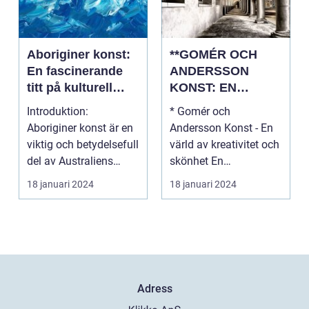
Aboriginer konst:
**GOMÉR OCH
En fascinerande
ANDERSSON
titt på kulturell
KONST: EN
mångfald och
ÖVERSIKT OCH
Introduktion:
* Gomér och
kreativitet
ANALYS**
Aboriginer konst är en
Andersson Konst - En
viktig och betydelsefull
värld av kreativitet och
del av Australiens
skönhet En
kulturella arv. Un...
övergripande, grundlig
18 januari 2024
18 januari 2024
översi...
Adress