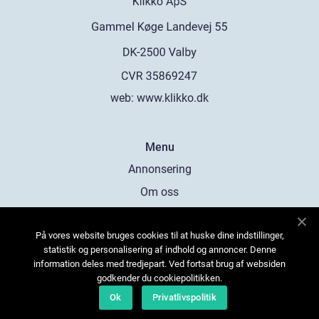
web:
www.klikko.dk
Menu
Annonsering
Om oss
Cookies
På vores website bruges cookies til at huske dine indstillinger,
Kontakta oss
statistik og personalisering af indhold og annoncer. Denne
Sitemap
information deles med tredjepart. Ved fortsat brug af websiden
godkender du cookiepolitikken.
Ok
Privatlivspolitik