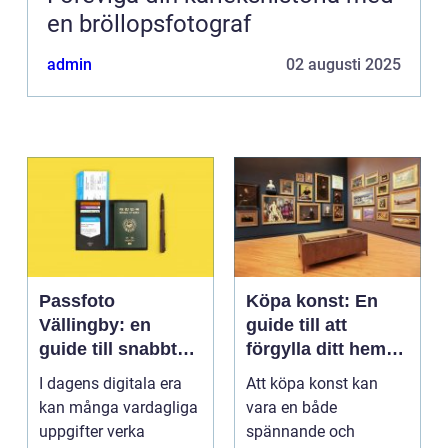
en bröllopsfotograf
admin
02 augusti 2025
Passfoto
Köpa konst: En
Vällingby: en
guide till att
guide till snabbt
förgylla ditt hem
och smidigt foto
med unik skönhet
I dagens digitala era
Att köpa konst kan
kan många vardagliga
vara en både
uppgifter verka
spännande och